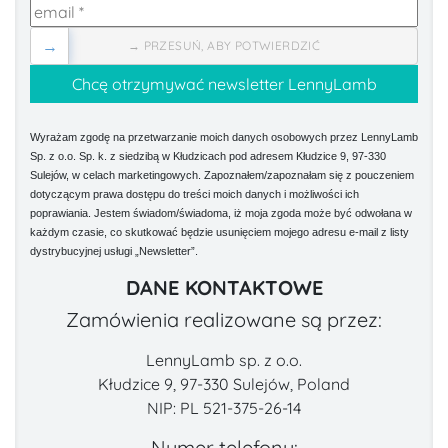
→
→ PRZESUŃ, ABY POTWIERDZIĆ
Wyrażam zgodę na przetwarzanie moich danych osobowych przez LennyLamb
Sp. z o.o. Sp. k. z siedzibą w Kłudzicach pod adresem Kłudzice 9, 97-330
Sulejów, w celach marketingowych. Zapoznałem/zapoznałam się z pouczeniem
dotyczącym prawa dostępu do treści moich danych i możliwości ich
poprawiania. Jestem świadom/świadoma, iż moja zgoda może być odwołana w
każdym czasie, co skutkować będzie usunięciem mojego adresu e-mail z listy
dystrybucyjnej usługi „Newsletter”.
DANE KONTAKTOWE
Zamówienia realizowane są przez:
LennyLamb sp. z o.o.
Kłudzice 9, 97-330 Sulejów, Poland
NIP: PL 521-375-26-14
Numer telefonu: