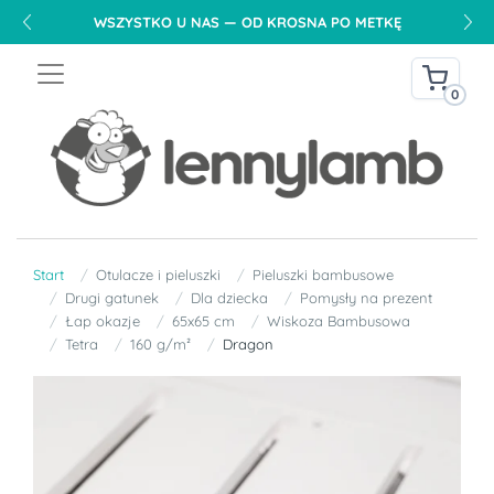
WSZYSTKO U NAS — OD KROSNA PO METKĘ
0
Start
Otulacze i pieluszki
Pieluszki bambusowe
Drugi gatunek
Dla dziecka
Pomysły na prezent
Łap okazje
65x65 cm
Wiskoza Bambusowa
Tetra
160 g/m²
Dragon