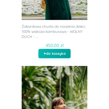
Żakardowa chusta do noszenia dzieci,
100% wiskoza bambusowa - WOLNY
DUCH - ...
450.00 zł
do koszyka