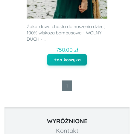
Żakardowa chusta do noszenia dzieci,
100% wiskoza bambusowa - WOLNY
DUCH - ...
750.00 zł
do koszyka
1
WYRÓŻNIONE
Kontakt