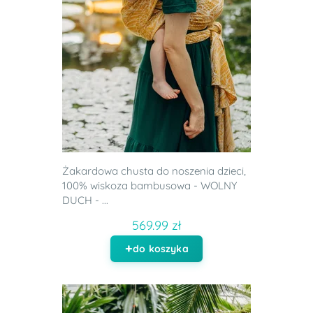
Żakardowa chusta do noszenia dzieci,
100% wiskoza bambusowa - WOLNY
DUCH - ...
569.99 zł
do koszyka