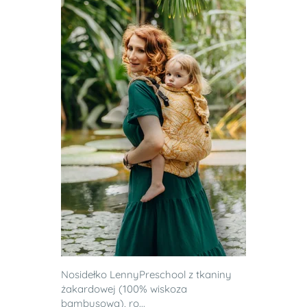
Nosidełko LennyPreschool z tkaniny
żakardowej (100% wiskoza
bambusowa), ro...