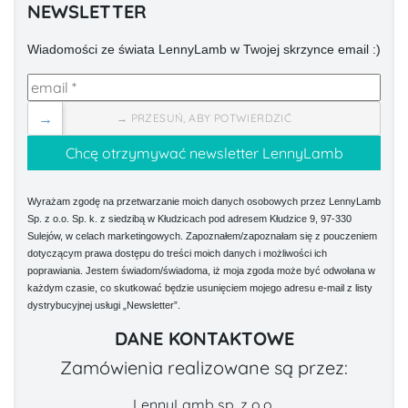
NEWSLETTER
Wiadomości ze świata LennyLamb w Twojej skrzynce email :)
→
→ PRZESUŃ, ABY POTWIERDZIĆ
Wyrażam zgodę na przetwarzanie moich danych osobowych przez LennyLamb
Sp. z o.o. Sp. k. z siedzibą w Kłudzicach pod adresem Kłudzice 9, 97-330
Sulejów, w celach marketingowych. Zapoznałem/zapoznałam się z pouczeniem
dotyczącym prawa dostępu do treści moich danych i możliwości ich
poprawiania. Jestem świadom/świadoma, iż moja zgoda może być odwołana w
każdym czasie, co skutkować będzie usunięciem mojego adresu e-mail z listy
dystrybucyjnej usługi „Newsletter”.
DANE KONTAKTOWE
Zamówienia realizowane są przez:
LennyLamb sp. z o.o.