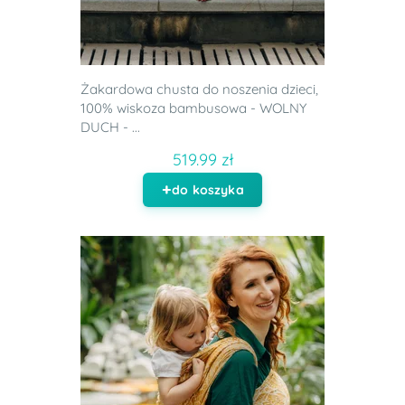
Żakardowa chusta do noszenia dzieci,
100% wiskoza bambusowa - WOLNY
DUCH - ...
519.99 zł
do koszyka