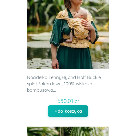
Nosidełko LennyHybrid Half Buckle,
splot żakardowy, 100% wiskoza
bambusowa...
650.01 zł
do koszyka