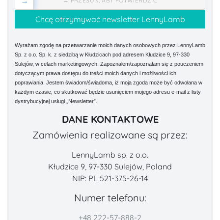
→
→ PRZESUŃ, ABY POTWIERDZIĆ
Wyrażam zgodę na przetwarzanie moich danych osobowych przez LennyLamb
Sp. z o.o. Sp. k. z siedzibą w Kłudzicach pod adresem Kłudzice 9, 97-330
Sulejów, w celach marketingowych. Zapoznałem/zapoznałam się z pouczeniem
dotyczącym prawa dostępu do treści moich danych i możliwości ich
poprawiania. Jestem świadom/świadoma, iż moja zgoda może być odwołana w
każdym czasie, co skutkować będzie usunięciem mojego adresu e-mail z listy
dystrybucyjnej usługi „Newsletter”.
DANE KONTAKTOWE
Zamówienia realizowane są przez:
LennyLamb sp. z o.o.
Kłudzice 9, 97-330 Sulejów, Poland
NIP: PL 521-375-26-14
Numer telefonu:
+48 222-57-888-2