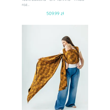
roz...
509.99 zł