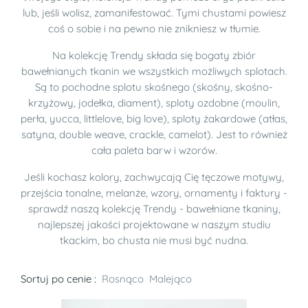
lub, jeśli wolisz, zamanifestować. Tymi chustami powiesz
coś o sobie i na pewno nie znikniesz w tłumie.
Na kolekcję Trendy składa się bogaty zbiór
bawełnianych tkanin we wszystkich możliwych splotach.
Są to pochodne splotu skośnego (skośny, skośno-
krzyżowy, jodełka, diament), sploty ozdobne (moulin,
perła, yucca, littlelove, big love), sploty żakardowe (atłas,
satyna, double weave, crackle, camelot). Jest to również
cała paleta barw i wzorów.
Jeśli kochasz kolory, zachwycają Cię tęczowe motywy,
przejścia tonalne, melanże, wzory, ornamenty i faktury -
sprawdź naszą kolekcję Trendy - bawełniane tkaniny,
najlepszej jakości projektowane w naszym studiu
tkackim, bo chusta nie musi być nudna.
Sortuj po cenie :
Rosnąco
Malejąco