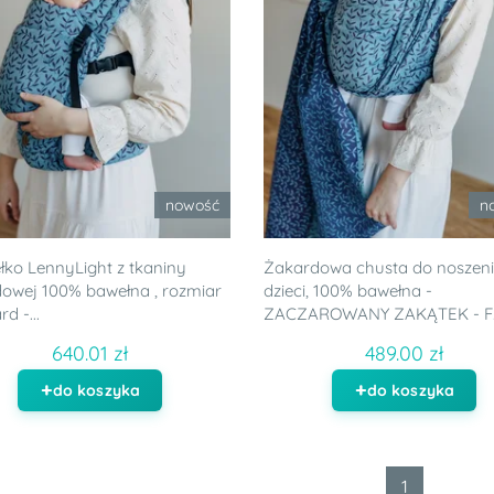
nowość
n
łko LennyLight z tkaniny
Żakardowa chusta do noszen
owej 100% bawełna , rozmiar
dzieci, 100% bawełna -
d -...
ZACZAROWANY ZAKĄTEK - F..
640.01 zł
489.00 zł
do koszyka
do koszyka
1