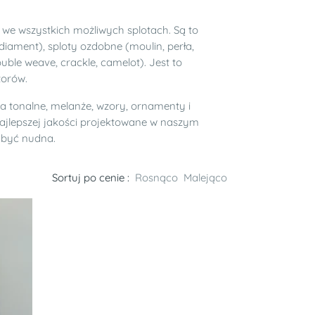
 we wszystkich możliwych splotach. Są to
iament), sploty ozdobne (moulin, perła,
double weave, crackle, camelot). Jest to
zorów.
ia tonalne, melanże, wzory, ornamenty i
najlepszej jakości projektowane w naszym
i być nudna.
Sortuj po cenie :
Rosnąco
Malejąco