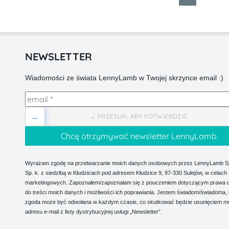
NEWSLETTER
Wiadomości ze świata LennyLamb w Twojej skrzynce email :)
→
→ PRZESUŃ, ABY POTWIERDZIĆ
Wyrażam zgodę na przetwarzanie moich danych osobowych przez LennyLamb Sp.
Sp. k. z siedzibą w Kłudzicach pod adresem Kłudzice 9, 97-330 Sulejów, w celach
marketingowych. Zapoznałem/zapoznałam się z pouczeniem dotyczącym prawa 
do treści moich danych i możliwości ich poprawiania. Jestem świadom/świadoma, 
zgoda może być odwołana w każdym czasie, co skutkować będzie usunięciem m
adresu e-mail z listy dystrybucyjnej usługi „Newsletter”.