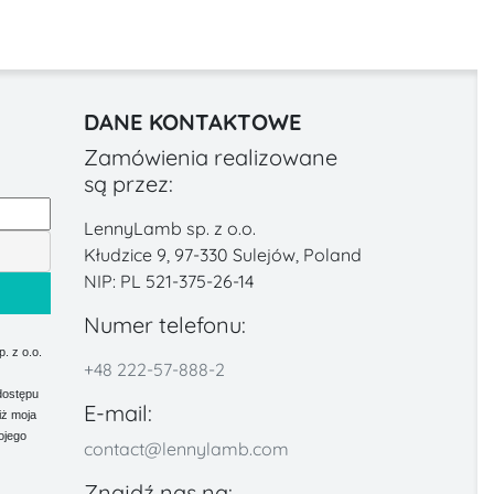
DANE KONTAKTOWE
Zamówienia realizowane
są przez:
LennyLamb sp. z o.o.
Kłudzice 9, 97-330 Sulejów, Poland
NIP: PL 521-375-26-14
Numer telefonu:
 z o.o.
+48 222-57-888-2
dostępu
E-mail:
iż moja
ojego
contact@lennylamb.com
Znajdź nas na: