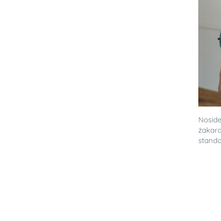
Noside
żakard
standar