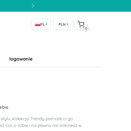
PL
PLN
0
logowanie
ebie
o stylu, kolekcja Trendy pomoże ci go
esz coś o sobie i na pewno nie znikniesz w