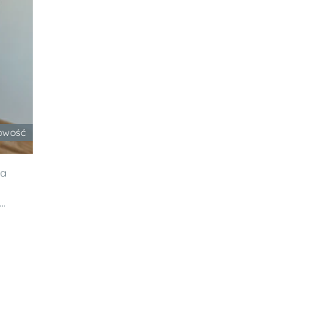
owość
ia
.