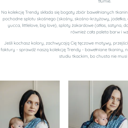
tłumie.
Na kolekcję Trendy składa się bogaty zbiór bawełnianych tkanin
pochodne splotu skośnego (skośny, skośno-krzyżowy, jodełka, d
yucca, littlelove, big love), sploty żakardowe (atłas, satyna, 
również cała paleta barw i w
Jeśli kochasz kolory, zachwycają Cię tęczowe motywy, przejśc
faktury - sprawdź naszą kolekcję Trendy - bawełniane tkaniny, 
studiu tkackim, bo chusta nie mus