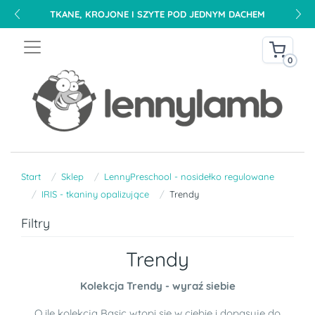
TKANE, KROJONE I SZYTE POD JEDNYM DACHEM
0
Start
Sklep
LennyPreschool - nosidełko regulowane
IRIS - tkaniny opalizujące
Trendy
Filtry
Trendy
Kolekcja Trendy - wyraź siebie
O ile kolekcja Basic wtopi się w ciebie i dopasuje do