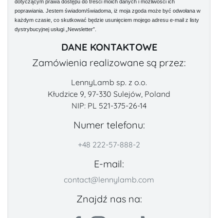
dotyczącym prawa dostępu do treści moich danych i możliwości ich
poprawiania. Jestem świadom/świadoma, iż moja zgoda może być odwołana w
każdym czasie, co skutkować będzie usunięciem mojego adresu e-mail z listy
dystrybucyjnej usługi „Newsletter”.
DANE KONTAKTOWE
Zamówienia realizowane są przez:
LennyLamb sp. z o.o.
Kłudzice 9, 97-330 Sulejów, Poland
NIP: PL 521-375-26-14
Numer telefonu:
+48 222-57-888-2
E-mail:
contact@lennylamb.com
Znajdź nas na: