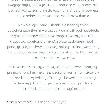
twojego stylu, kolekcja Trendy pomoże ci go podkreślić
lub, jeśli wolisz, zamanifestować. Tymi chustami powiesz
coś o sobie i na pewno nie znikniesz w tłumie.
Na kolekcję Trendy składa się bogaty zbiór
bawełnianych tkanin we wszystkich możliwych splotach.
Są to pochodne splotu skośnego (skośny, skośno-
krzyżowy, jodełka, diament), sploty ozdobne (moulin,
perła, yucca, littlelove, big love), sploty żakardowe (atłas,
satyna, double weave, crackle, camelot). Jest to również
cała paleta barw i wzorów.
Jeśli kochasz kolory, zachwycają Cię tęczowe motywy,
przejścia tonalne, melanże, wzory, ornamenty i faktury -
sprawdź naszą kolekcję Trendy - bawełniane tkaniny,
najlepszej jakości projektowane w naszym studiu
tkackim, bo chusta nie musi być nudna.
Sortuj po cenie :
Rosnąco
Malejąco