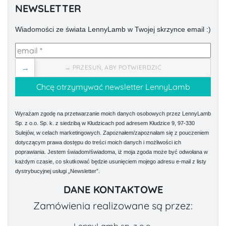
NEWSLETTER
Wiadomości ze świata LennyLamb w Twojej skrzynce email :)
→
→ PRZESUŃ, ABY POTWIERDZIĆ
Wyrażam zgodę na przetwarzanie moich danych osobowych przez LennyLamb
Sp. z o.o. Sp. k. z siedzibą w Kłudzicach pod adresem Kłudzice 9, 97-330
Sulejów, w celach marketingowych. Zapoznałem/zapoznałam się z pouczeniem
dotyczącym prawa dostępu do treści moich danych i możliwości ich
poprawiania. Jestem świadom/świadoma, iż moja zgoda może być odwołana w
każdym czasie, co skutkować będzie usunięciem mojego adresu e-mail z listy
dystrybucyjnej usługi „Newsletter”.
DANE KONTAKTOWE
Zamówienia realizowane są przez:
LennyLamb sp. z o.o.