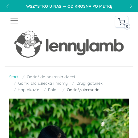
WSZYSTKO U NAS — OD KROSNA PO METKĘ
0
Start
Odzież do noszenia dzieci
Golfiki dla dziecka i mamy
Drugi gatunek
Łap okazje
Polar
Odzież/akcesoria