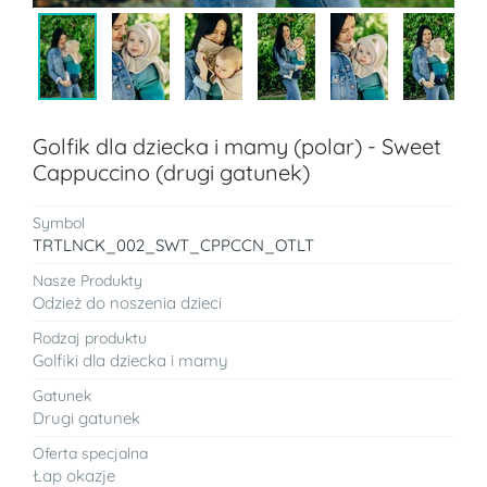
Golfik dla dziecka i mamy (polar) - Sweet
Cappuccino (drugi gatunek)
Symbol
TRTLNCK_002_SWT_CPPCCN_OTLT
Nasze Produkty
Odzież do noszenia dzieci
Rodzaj produktu
Golfiki dla dziecka i mamy
Gatunek
Drugi gatunek
Oferta specjalna
Łap okazje