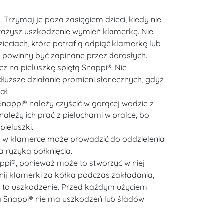
! Trzymaj je poza zasięgiem dzieci, kiedy nie
ważysz uszkodzenie wymień klamerkę. Nie
ieciach, które potrafią odpiąć klamerkę lub
i powinny być zapinane przez dorosłych.
z na pieluszkę spiętą Snappi®. Nie
łuższe działanie promieni słonecznych, gdyż
ał.
Snappi® należy czyścić w gorącej wodzie z
ależy ich prać z pieluchami w pralce, bo
ieluszki.
e w klamerce może prowadzić do oddzielenia
ia ryzyka połknięcia.
appi®, ponieważ może to stworzyć w niej
gnij klamerki za kółka podczas zakładania,
to uszkodzenie. Przed każdym użyciem
a Snappi® nie ma uszkodzeń lub śladów