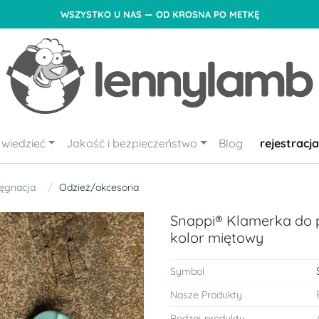
WSZYSTKO U NAS — OD KROSNA PO METKĘ
wiedzieć
Jakość i bezpieczeństwo
Blog
rejestracja
lęgnacja
Odzież/akcesoria
Snappi® Klamerka do p
kolor miętowy
Symbol
Nasze Produkty
Rodzaj produktu