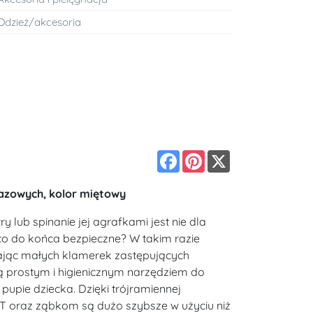
Odzież/akcesoria
Facebook
Pinterest
X
razowych, kolor miętowy
y lub spinanie jej agrafkami jest nie dla
t to do końca bezpieczne? W takim razie
wając małych klamerek zastępujących
ą prostym i higienicznym narzędziem do
pupie dziecka. Dzięki trójramiennej
ry T oraz ząbkom są dużo szybsze w użyciu niż