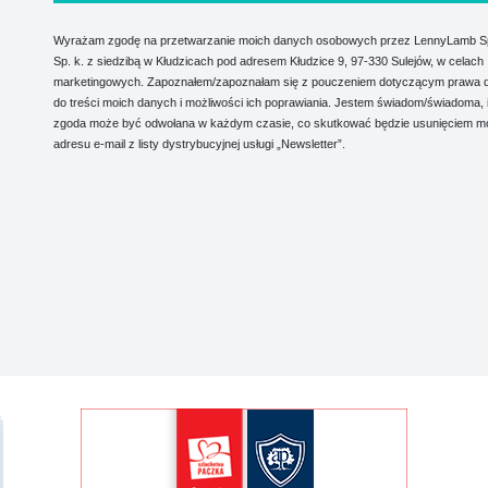
Wyrażam zgodę na przetwarzanie moich danych osobowych przez LennyLamb Sp.
Sp. k. z siedzibą w Kłudzicach pod adresem Kłudzice 9, 97-330 Sulejów, w celach
marketingowych. Zapoznałem/zapoznałam się z pouczeniem dotyczącym prawa 
do treści moich danych i możliwości ich poprawiania. Jestem świadom/świadoma, 
zgoda może być odwołana w każdym czasie, co skutkować będzie usunięciem m
adresu e-mail z listy dystrybucyjnej usługi „Newsletter”.