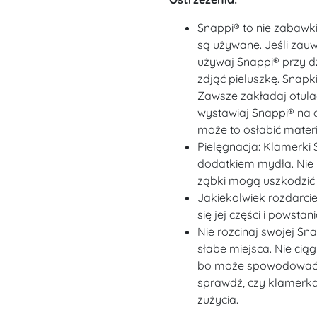
Snappi® to nie zabawki
są używane. Jeśli zau
używaj Snappi® przy dz
zdjąć pieluszkę. Snapk
Zawsze zakładaj otulac
wystawiaj Snappi® na d
może to osłabić materi
Pielęgnacja: Klamerki 
dodatkiem mydła. Nie n
ząbki mogą uszkodzić p
Jakiekolwiek rozdarci
się jej części i powstan
Nie rozcinaj swojej Sn
słabe miejsca. Nie cią
bo może spowodować 
sprawdź, czy klamerk
zużycia.