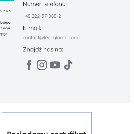
Numer telefonu:
 z o.o.
+48 222-57-888-2
dostępu
E-mail:
iż moja
ojego
contact@lennylamb.com
Znajdź nas na: