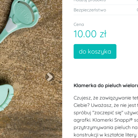
Bezpieczeństwo
Cena
10.00 zł
do koszyka
Next
Klamerka do pieluch wielo
Czujesz, że zawiązywanie tetr
Ciebie? Uważasz, że nie jes
spróbuj "zaczepić się" uży
agrafki. Klamerki Snappi® s
przytrzymywania pieluch na 
konstrukcji w kształcie lite