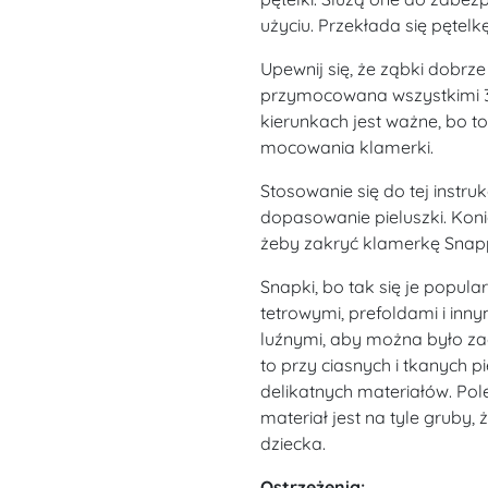
użyciu. Przekłada się pętelk
Upewnij się, że ząbki dobrze 
przymocowana wszystkimi 3
kierunkach jest ważne, bo to
mocowania klamerki.
Stosowanie się do tej instru
dopasowanie pieluszki. Koni
żeby zakryć klamerkę Snapp
Snapki, bo tak się je popula
tetrowymi, prefoldami i inn
luźnymi, aby można było zac
to przy ciasnych i tkanych 
delikatnych materiałów. Pol
materiał jest na tyle gruby, 
dziecka.
Ostrzeżenia: