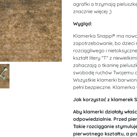
agrafki a trzymają pieluszk
znacznie więcej ;)
Wygląd:
Klamerka Snappi® ma nowoc
zapotrzebowanie, bo dzieci 
rozciągliwego i nietoksycz
kształt litery "T" z niewiel
zahaczają o tkaninę pieluszk
swobodę ruchów Twojemu dz
Wszystkie klamerki barwion
pełni bezpieczne. Klamerka
Jak korzystać z klamerek 
Aby klamerki działały właśc
odpowiedzialnie. Przed pie
Takie rozciąganie stymulu
pierwotnego kształtu, a pr