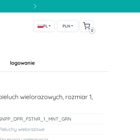
PL
PLN
0
logowanie
ieluch wielorazowych, rozmiar 1,
SNPP_DPR_FSTNR_1_MNT_GRN
Pieluchy wielorazowe
Akcesoria i pielęgnacja