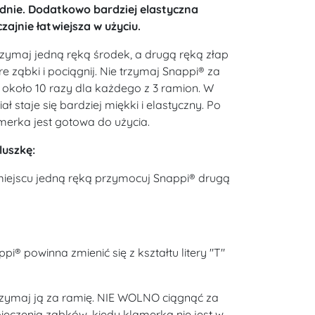
idnie. Dodatkowo bardziej elastyczna
ajnie łatwiejsza w użyciu.
zymaj jedną ręką środek, a drugą ręką złap
 ząbki i pociągnij. Nie trzymaj Snappi® za
ć około 10 razy dla każdego z 3 ramion. W
ł staje się bardziej miękki i elastyczny. Po
merka jest gotowa do użycia.
luszkę:
miejscu jedną ręką przymocuj Snappi® drugą
i® powinna zmienić się z kształtu litery "T"
zymaj ją za ramię. NIE WOLNO ciągnąć za
pieczenia ząbków, kiedy klamerka nie jest w