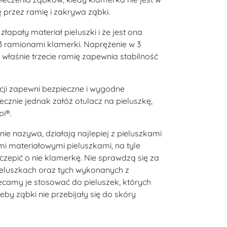
ę przez ramię i zakrywa ząbki.
złapały materiał pieluszki i że jest ona
 ramionami klamerki. Naprężenie w 3
 właśnie trzecie ramię zapewnia stabilność
kcji zapewni bezpieczne i wygodne
ecznie jednak załóż otulacz na pieluszkę,
i®.
rnie nazywa, działają najlepiej z pieluszkami
ymi materiałowymi pieluszkami, na tyle
zepić o nie klamerkę. Nie sprawdzą się za
pieluszkach oraz tych wykonanych z
ecamy je stosować do pieluszek, których
żeby ząbki nie przebijały się do skóry