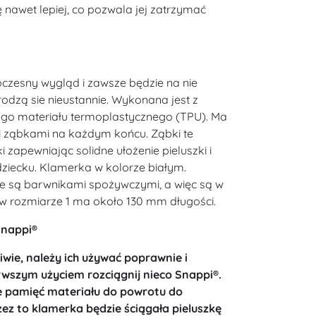
ę nawet lepiej, co pozwala jej zatrzymać
zesny wygląd i zawsze będzie na nie
rodzą sie nieustannie. Wykonana jest z
nego materiału termoplastycznego (TPU). Ma
kimi ząbkami na każdym końcu. Ząbki te
i zapewniając solidne ułożenie pieluszki i
iecku. Klamerka w kolorze białym.
e są barwnikami spożywczymi, a więc są w
 w rozmiarze 1 ma około 130 mm długości.
Snappi®
iwie, należy ich używać poprawnie i
rwszym użyciem rozciągnij nieco Snappi®.
je pamięć materiału do powrotu do
zez to klamerka będzie ściągała pieluszkę