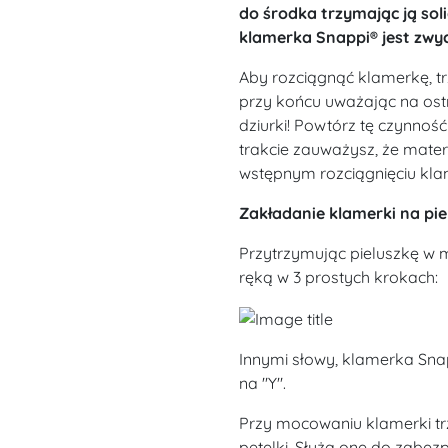
do środka trzymając ją sol
klamerka Snappi® jest zwycz
Aby rozciągnąć klamerkę, tr
przy końcu uważając na ostre
dziurki! Powtórz tę czynnoś
trakcie zauważysz, że materia
wstępnym rozciągnięciu kla
Zakładanie klamerki na pie
Przytrzymując pieluszkę w 
ręką w 3 prostych krokach:
Innymi słowy, klamerka Snapp
na "Y".
Przy mocowaniu klamerki tr
pętelki. Służą one do zabez