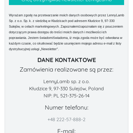
Wyrażam zgodę na przetwarzanie moich danych osobowych przez LennyLamb
Sp. z o.o. Sp. k. z siedzibą w Kłudzicach pod adresem Kłudzice 9, 97-330
Sulejów, w celach marketingowych. Zapoznałem/zapoznałam się z pouczeniem
dotyczącym prawa dostępu do treści moich danych i możliwości ich
poprawiania. Jestem świadom/świadoma, iż moja zgoda może być odwołana w
każdym czasie, co skutkować będzie usunięciem mojego adresu e-mail z listy
dystrybucyjnej usługi „Newsletter”.
DANE KONTAKTOWE
Zamówienia realizowane są przez:
LennyLamb sp. z o.o.
Kłudzice 9, 97-330 Sulejów, Poland
NIP: PL 521-375-26-14
Numer telefonu:
+48 222-57-888-2
E-mail: