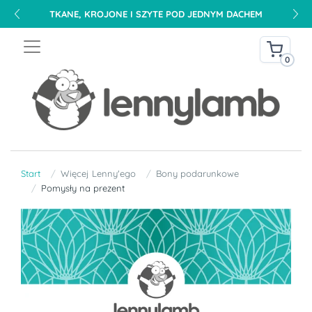
TKANE, KROJONE I SZYTE POD JEDNYM DACHEM
0
Start
Więcej Lenny'ego
Bony podarunkowe
Pomysły na prezent