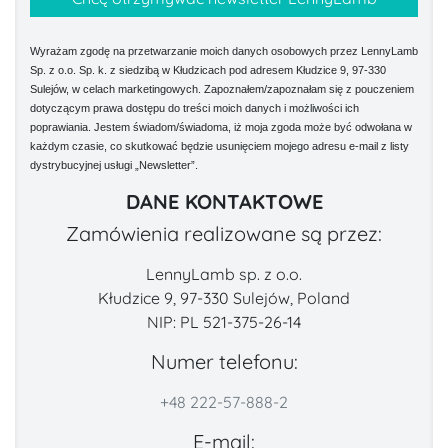
Wyrażam zgodę na przetwarzanie moich danych osobowych przez LennyLamb
Sp. z o.o. Sp. k. z siedzibą w Kłudzicach pod adresem Kłudzice 9, 97-330
Sulejów, w celach marketingowych. Zapoznałem/zapoznałam się z pouczeniem
dotyczącym prawa dostępu do treści moich danych i możliwości ich
poprawiania. Jestem świadom/świadoma, iż moja zgoda może być odwołana w
każdym czasie, co skutkować będzie usunięciem mojego adresu e-mail z listy
dystrybucyjnej usługi „Newsletter”.
DANE KONTAKTOWE
Zamówienia realizowane są przez:
LennyLamb sp. z o.o.
Kłudzice 9, 97-330 Sulejów, Poland
NIP: PL 521-375-26-14
Numer telefonu:
+48 222-57-888-2
E-mail: