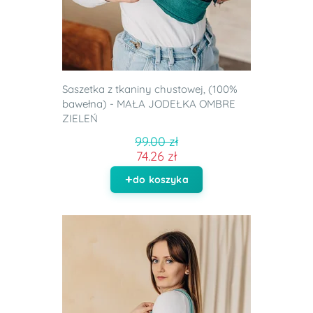
Saszetka z tkaniny chustowej, (100%
bawełna) - MAŁA JODEŁKA OMBRE
ZIELEŃ
99.00 zł
74.26 zł
do koszyka