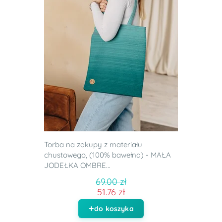
Torba na zakupy z materiału
chustowego, (100% bawełna) - MAŁA
JODEŁKA OMBRE...
69.00 zł
51.76 zł
do koszyka