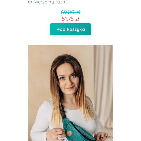
uniwersalny rozmi...
69.00 zł
51.76 zł
do koszyka