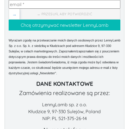
→
→ PRZESUŃ, ABY POTWIERDZIĆ
Wyrażam zgodę na przetwarzanie moich danych osobowych przez LennyLamb
Sp. z o.o. Sp. k. z siedzibą w Kłudzicach pod adresem Kłudzice 9, 97-330
Sulejów, w celach marketingowych. Zapoznałem/zapoznałam się z pouczeniem
dotyczącym prawa dostępu do treści moich danych i możliwości ich
poprawiania. Jestem świadom/świadoma, iż moja zgoda może być odwołana w
każdym czasie, co skutkować będzie usunięciem mojego adresu e-mail z listy
dystrybucyjnej usługi „Newsletter”.
DANE KONTAKTOWE
Zamówienia realizowane są przez:
LennyLamb sp. z o.o.
Kłudzice 9, 97-330 Sulejów, Poland
NIP: PL 521-375-26-14