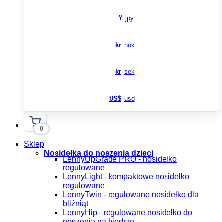
¥
jpy
kr
nok
kr
sek
US$
usd
0
Sklep
Nosidełka do noszenia dzieci
LennyUpGrade PRO - nosidełko
regulowane
LennyLight - kompaktowe nosidełko
regulowane
LennyTwin - regulowane nosidełko dla
bliźniąt
LennyHip - regulowane nosidełko do
noszenia na biodrze