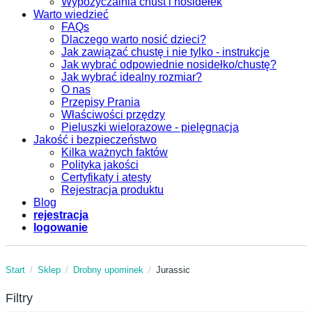
Wypożyczalnia chust i nosidełek
Warto wiedzieć
FAQs
Dlaczego warto nosić dzieci?
Jak zawiązać chustę i nie tylko - instrukcje
Jak wybrać odpowiednie nosidełko/chustę?
Jak wybrać idealny rozmiar?
O nas
Przepisy Prania
Właściwości przędzy
Pieluszki wielorazowe - pielęgnacja
Jakość i bezpieczeństwo
Kilka ważnych faktów
Polityka jakości
Certyfikaty i atesty
Rejestracja produktu
Blog
rejestracja
logowanie
Start
Sklep
Drobny upominek
Jurassic
Filtry