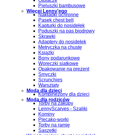
Otulacze
Pieluszki bambusowe
Więcej Lenny'ego
Nakładki ochronne
Pasek chest belt
Kapturki do nosidełek
Poduszki na pas biodrowy
Skrawki
Adaptery do nosidełek
Metryczka na chustę
Książki
Bony podarunkowe
Woreczki siatkowe
Opakowanie na prezent
Smyczki
Scrunchies
Warsztaty
Moda dla dzieci
Kombinezony dla dzieci
Moda dla rodziców
Torby na zakupy
LennyScarves - Szaliki
Kominy
Plecako-worki
Torby na ramię
Saszetki