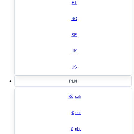
PT
RO
SE
UK
US
PLN
Kč
czk
€
eur
£
gbp