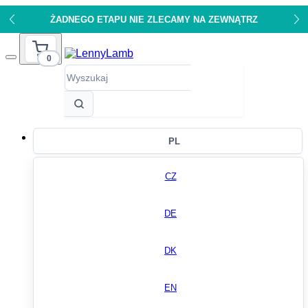
ŻADNEGO ETAPU NIE ZLECAMY NA ZEWNĄTRZ
0
PL
CZ
DE
DK
EN