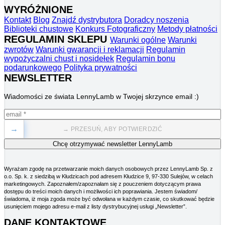
WYRÓŻNIONE
Kontakt
Blog
Znajdź dystrybutora
Doradcy noszenia
Biblioteki chustowe
Konkurs Fotograficzny
Metody płatności
REGULAMIN SKLEPU
Warunki ogólne
Warunki
zwrotów
Warunki gwarancji i reklamacji
Regulamin
wypożyczalni chust i nosidełek
Regulamin bonu
podarunkowego
Polityka prywatności
NEWSLETTER
Wiadomości ze świata LennyLamb w Twojej skrzynce email :)
→
→ PRZESUŃ, ABY POTWIERDZIĆ
Wyrażam zgodę na przetwarzanie moich danych osobowych przez LennyLamb Sp. z
o.o. Sp. k. z siedzibą w Kłudzicach pod adresem Kłudzice 9, 97-330 Sulejów, w celach
marketingowych. Zapoznałem/zapoznałam się z pouczeniem dotyczącym prawa
dostępu do treści moich danych i możliwości ich poprawiania. Jestem świadom/
świadoma, iż moja zgoda może być odwołana w każdym czasie, co skutkować będzie
usunięciem mojego adresu e-mail z listy dystrybucyjnej usługi „Newsletter”.
DANE KONTAKTOWE