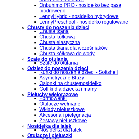
Onbuhimo PRO - nosidełko bez pasa
biodrowego
LennyHybrid - nosidełko hybrydowe
LennyPreschool - nosidełko regulowane
Chusty do noszenia dzieci
Chusta tkana
Chusta kółkowa
Chusta elastyczna
Chusta tkana dla wcześniaków
Chusta kółkowa do wody
Szale do otulania
Szale do otulania
Odzież do noszenia dzieci
Kurtki do noszenia dzieci - Softshell
Asymetryczne Bluzy
Osłonki na chustę/nosidełko
Golfiki dla dziecka i mamy
Pieluchy wielorazowe
Formowanki
Otulacze wełniane
Wkłady pieluszkowe
Akcesoria i pielęgnacja
Zestawy pieluszkowe
Nosidełka dla lalek
Nosidełka dla lalek
Otulacze i pieluszki