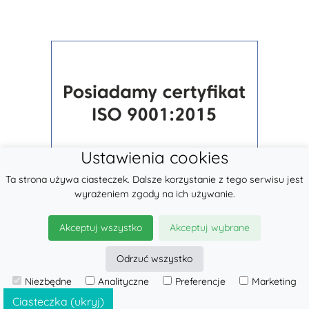
Ustawienia cookies
Ta strona używa ciasteczek. Dalsze korzystanie z tego serwisu jest
wyrażeniem zgody na ich używanie.
Akceptuj wszystko
Akceptuj wybrane
Odrzuć wszystko
© 2026
LennyLamb sp. z o.o.
Niezbędne
Analityczne
Preferencje
Marketing
·
Nosidełka dla dzieci
producent ·
Ciasteczka (ukryj)