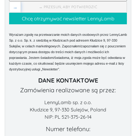
→
→ PRZESUŃ, ABY POTWIERDZIĆ
Wyrażam zgodę na przetwarzanie moich danych osobowych przez LennyLamb
Sp. z o.o. Sp. k. z siedzibą w Kłudzicach pod adresem Kłudzice 9, 97-330
Sulejów, w celach marketingowych. Zapoznałem/zapoznałam się z pouczeniem
dotyczącym prawa dostępu do treści moich danych i możliwości ich
poprawiania. Jestem świadom/świadoma, iż moja zgoda może być odwołana w
każdym czasie, co skutkować będzie usunięciem mojego adresu e-mail z listy
dystrybucyjnej usługi „Newsletter”.
DANE KONTAKTOWE
Zamówienia realizowane są przez:
LennyLamb sp. z o.o.
Kłudzice 9, 97-330 Sulejów, Poland
NIP: PL 521-375-26-14
Numer telefonu: