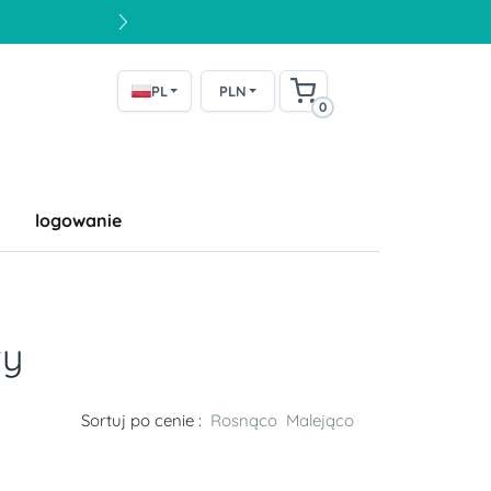
PL
PLN
0
logowanie
ty
Sortuj po cenie :
Rosnąco
Malejąco