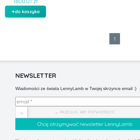
1800.01 zł
do koszyka
1
NEWSLETTER
Wiadomości ze świata LennyLamb w Twojej skrzynce email :)
→
→ PRZESUŃ, ABY POTWIERDZIĆ