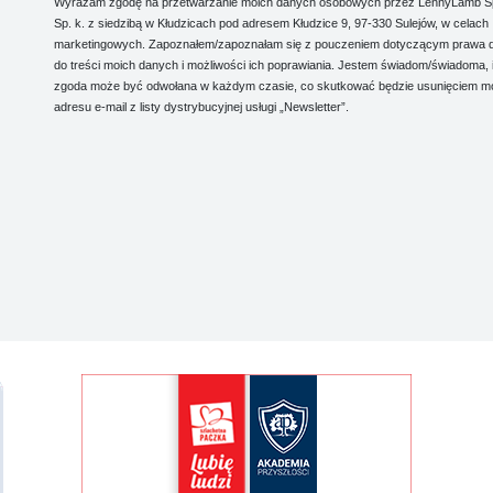
Wyrażam zgodę na przetwarzanie moich danych osobowych przez LennyLamb Sp.
Sp. k. z siedzibą w Kłudzicach pod adresem Kłudzice 9, 97-330 Sulejów, w celach
marketingowych. Zapoznałem/zapoznałam się z pouczeniem dotyczącym prawa 
do treści moich danych i możliwości ich poprawiania. Jestem świadom/świadoma, 
zgoda może być odwołana w każdym czasie, co skutkować będzie usunięciem m
adresu e-mail z listy dystrybucyjnej usługi „Newsletter”.