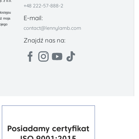
 z o.o.
+48 222-57-888-2
dostępu
E-mail:
iż moja
ojego
contact@lennylamb.com
Znajdź nas na: