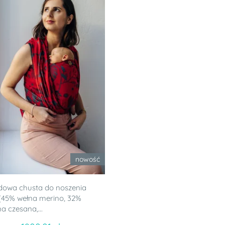
nowość
dowa chusta do noszenia
 (45% wełna merino, 32%
a czesana,...