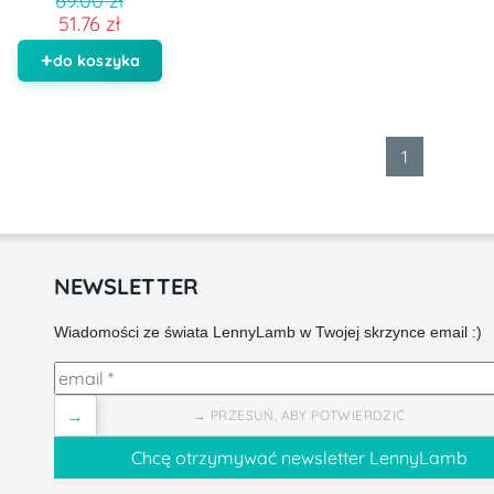
69.00 zł
51.76 zł
do koszyka
1
NEWSLETTER
Wiadomości ze świata LennyLamb w Twojej skrzynce email :)
→
→ PRZESUŃ, ABY POTWIERDZIĆ