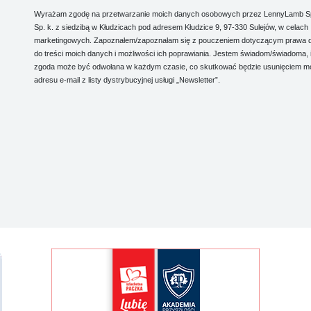
Wyrażam zgodę na przetwarzanie moich danych osobowych przez LennyLamb Sp.
Sp. k. z siedzibą w Kłudzicach pod adresem Kłudzice 9, 97-330 Sulejów, w celach
marketingowych. Zapoznałem/zapoznałam się z pouczeniem dotyczącym prawa 
do treści moich danych i możliwości ich poprawiania. Jestem świadom/świadoma, 
zgoda może być odwołana w każdym czasie, co skutkować będzie usunięciem m
adresu e-mail z listy dystrybucyjnej usługi „Newsletter”.