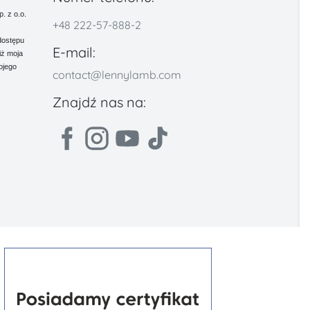
 z o.o.
+48 222-57-888-2
dostępu
E-mail:
iż moja
ojego
contact@lennylamb.com
Znajdź nas na: