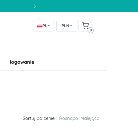
PL
PLN
0
logowanie
Sortuj po cenie :
Rosnąco
Malejąco