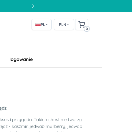
PL
PLN
0
logowanie
zędz
ksus i przygoda. Takich chust nie tworzy
rzędz - kaszmir, jedwab mullberry, jedwab