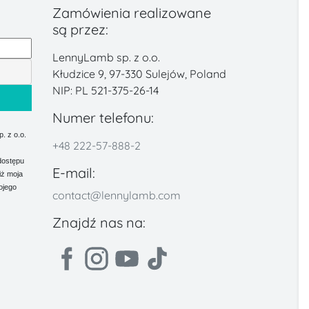
Zamówienia realizowane
są przez:
LennyLamb sp. z o.o.
Kłudzice 9, 97-330 Sulejów, Poland
NIP: PL 521-375-26-14
Numer telefonu:
 z o.o.
+48 222-57-888-2
dostępu
E-mail:
iż moja
ojego
contact@lennylamb.com
Znajdź nas na: