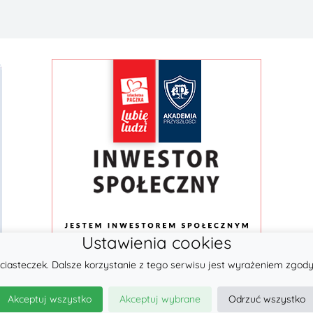
Ustawienia cookies
ciasteczek. Dalsze korzystanie z tego serwisu jest wyrażeniem zgody
© 2026
LennyLamb sp. z o.o.
Akceptuj wszystko
Akceptuj wybrane
Odrzuć wszystko