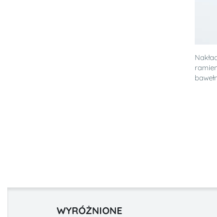
Nakład
ramie
bawełn
WYRÓŻNIONE