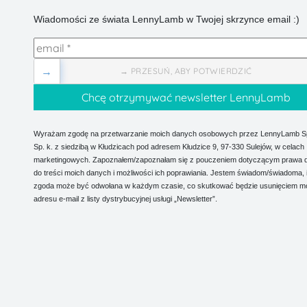
Wiadomości ze świata LennyLamb w Twojej skrzynce email :)
→
→ PRZESUŃ, ABY POTWIERDZIĆ
Wyrażam zgodę na przetwarzanie moich danych osobowych przez LennyLamb Sp.
Sp. k. z siedzibą w Kłudzicach pod adresem Kłudzice 9, 97-330 Sulejów, w celach
marketingowych. Zapoznałem/zapoznałam się z pouczeniem dotyczącym prawa 
do treści moich danych i możliwości ich poprawiania. Jestem świadom/świadoma, 
zgoda może być odwołana w każdym czasie, co skutkować będzie usunięciem m
adresu e-mail z listy dystrybucyjnej usługi „Newsletter”.