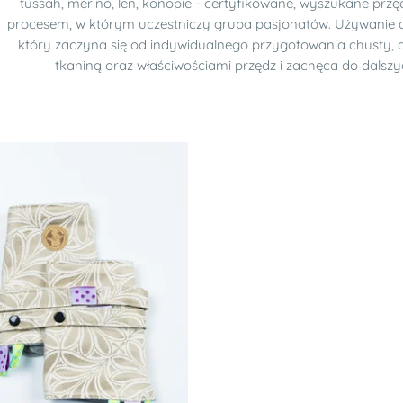
tussah, merino, len, konopie - certyfikowane, wyszukane przędz
procesem, w którym uczestniczy grupa pasjonatów. Używanie 
który zaczyna się od indywidualnego przygotowania chusty, 
tkaniną oraz właściwościami przędz i zachęca do dalsz