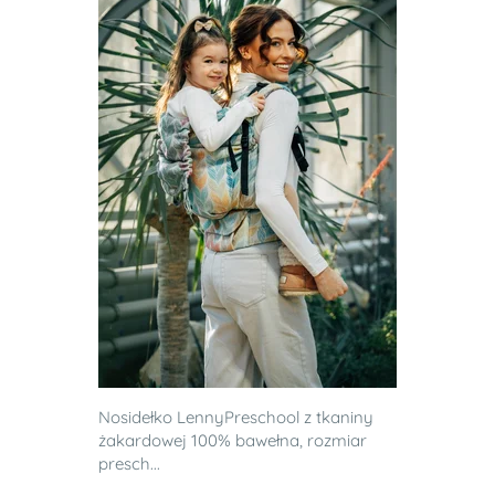
Nosidełko LennyPreschool z tkaniny
żakardowej 100% bawełna, rozmiar
presch...