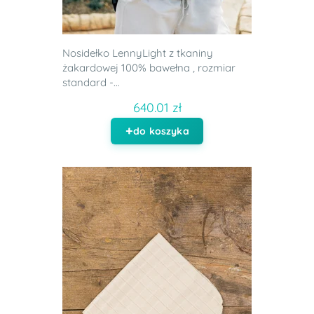
Nosidełko LennyLight z tkaniny
żakardowej 100% bawełna , rozmiar
standard -...
640.01 zł
do koszyka