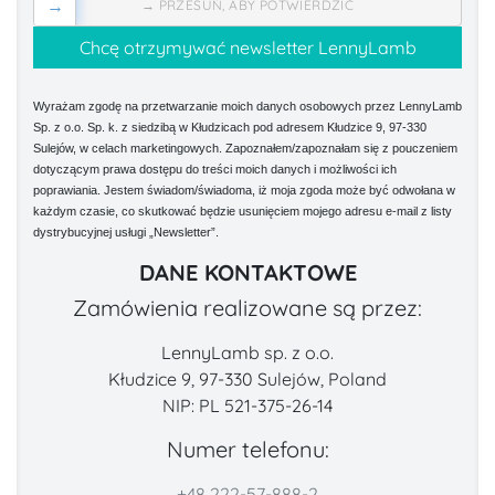
→
→ PRZESUŃ, ABY POTWIERDZIĆ
Wyrażam zgodę na przetwarzanie moich danych osobowych przez LennyLamb
Sp. z o.o. Sp. k. z siedzibą w Kłudzicach pod adresem Kłudzice 9, 97-330
Sulejów, w celach marketingowych. Zapoznałem/zapoznałam się z pouczeniem
dotyczącym prawa dostępu do treści moich danych i możliwości ich
poprawiania. Jestem świadom/świadoma, iż moja zgoda może być odwołana w
każdym czasie, co skutkować będzie usunięciem mojego adresu e-mail z listy
dystrybucyjnej usługi „Newsletter”.
DANE KONTAKTOWE
Zamówienia realizowane są przez:
LennyLamb sp. z o.o.
Kłudzice 9, 97-330 Sulejów, Poland
NIP: PL 521-375-26-14
Numer telefonu:
+48 222-57-888-2