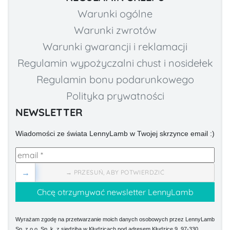
Warunki ogólne
Warunki zwrotów
Warunki gwarancji i reklamacji
Regulamin wypożyczalni chust i nosidełek
Regulamin bonu podarunkowego
Polityka prywatności
NEWSLETTER
Wiadomości ze świata LennyLamb w Twojej skrzynce email :)
→
→ PRZESUŃ, ABY POTWIERDZIĆ
Wyrażam zgodę na przetwarzanie moich danych osobowych przez LennyLamb
Sp. z o.o. Sp. k. z siedzibą w Kłudzicach pod adresem Kłudzice 9, 97-330