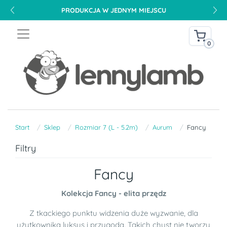
PRODUKCJA W JEDNYM MIEJSCU
0
Start
Sklep
Rozmiar 7 (L - 5.2m)
Aurum
Fancy
Filtry
Fancy
Kolekcja Fancy - elita przędz
Z tkackiego punktu widzenia duże wyzwanie, dla
użytkownika luksus i przygoda. Takich chust nie tworzy