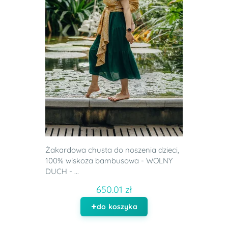
Żakardowa chusta do noszenia dzieci,
100% wiskoza bambusowa - WOLNY
DUCH - ...
650.01 zł
do koszyka