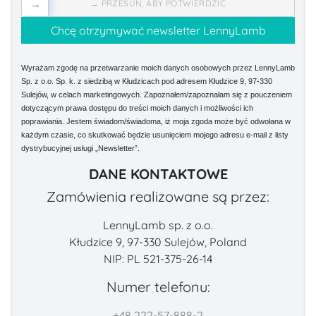
→
→ PRZESUŃ, ABY POTWIERDZIĆ
Wyrażam zgodę na przetwarzanie moich danych osobowych przez LennyLamb
Sp. z o.o. Sp. k. z siedzibą w Kłudzicach pod adresem Kłudzice 9, 97-330
Sulejów, w celach marketingowych. Zapoznałem/zapoznałam się z pouczeniem
dotyczącym prawa dostępu do treści moich danych i możliwości ich
poprawiania. Jestem świadom/świadoma, iż moja zgoda może być odwołana w
każdym czasie, co skutkować będzie usunięciem mojego adresu e-mail z listy
dystrybucyjnej usługi „Newsletter”.
DANE KONTAKTOWE
Zamówienia realizowane są przez:
LennyLamb sp. z o.o.
Kłudzice 9, 97-330 Sulejów, Poland
NIP: PL 521-375-26-14
Numer telefonu:
+48 222-57-888-2