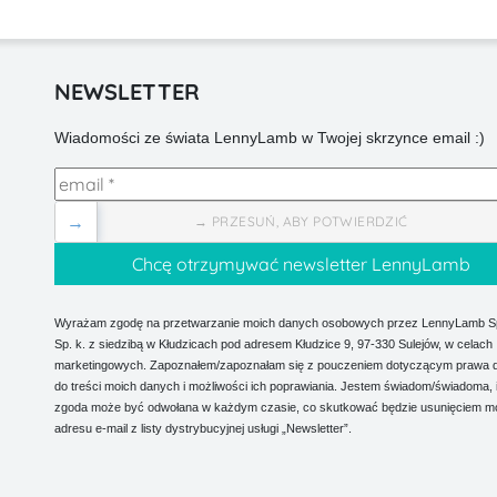
NEWSLETTER
Wiadomości ze świata LennyLamb w Twojej skrzynce email :)
→
→ PRZESUŃ, ABY POTWIERDZIĆ
Wyrażam zgodę na przetwarzanie moich danych osobowych przez LennyLamb Sp.
Sp. k. z siedzibą w Kłudzicach pod adresem Kłudzice 9, 97-330 Sulejów, w celach
marketingowych. Zapoznałem/zapoznałam się z pouczeniem dotyczącym prawa 
do treści moich danych i możliwości ich poprawiania. Jestem świadom/świadoma, 
zgoda może być odwołana w każdym czasie, co skutkować będzie usunięciem m
adresu e-mail z listy dystrybucyjnej usługi „Newsletter”.