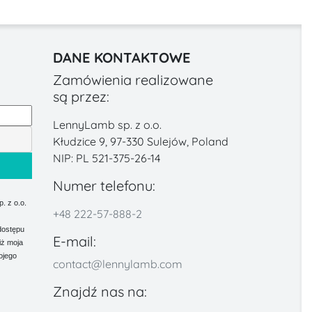
DANE KONTAKTOWE
Zamówienia realizowane
są przez:
LennyLamb sp. z o.o.
Kłudzice 9, 97-330 Sulejów, Poland
NIP: PL 521-375-26-14
Numer telefonu:
 z o.o.
+48 222-57-888-2
dostępu
E-mail:
iż moja
ojego
contact@lennylamb.com
Znajdź nas na: