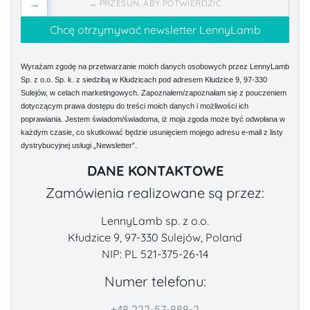
→
→ PRZESUŃ, ABY POTWIERDZIĆ
Wyrażam zgodę na przetwarzanie moich danych osobowych przez LennyLamb
Sp. z o.o. Sp. k. z siedzibą w Kłudzicach pod adresem Kłudzice 9, 97-330
Sulejów, w celach marketingowych. Zapoznałem/zapoznałam się z pouczeniem
dotyczącym prawa dostępu do treści moich danych i możliwości ich
poprawiania. Jestem świadom/świadoma, iż moja zgoda może być odwołana w
każdym czasie, co skutkować będzie usunięciem mojego adresu e-mail z listy
dystrybucyjnej usługi „Newsletter”.
DANE KONTAKTOWE
Zamówienia realizowane są przez:
LennyLamb sp. z o.o.
Kłudzice 9, 97-330 Sulejów, Poland
NIP: PL 521-375-26-14
Numer telefonu:
+48 222-57-888-2