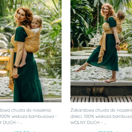
dowa chusta do noszenia
Żakardowa chusta do noszen
, 100% wiskoza bambusowa -
dzieci, 100% wiskoza bambus
DUCH - ...
WOLNY DUCH - ...