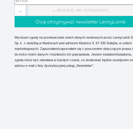
→
→ PRZESUŃ, ABY POTWIERDZIĆ
Wyrażam zgodę na przetwarzanie moich danych osobowych przez LennyLamb Sp.
Sp. k. z siedzibą w Kłudzicach pod adresem Kłudzice 9, 97-330 Sulejów, w celach
marketingowych. Zapoznałem/zapoznałam się z pouczeniem dotyczącym prawa 
do treści moich danych i możliwości ich poprawiania. Jestem świadom/świadoma, 
zgoda może być odwołana w każdym czasie, co skutkować będzie usunięciem m
adresu e-mail z listy dystrybucyjnej usługi „Newsletter”.