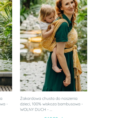
ia
Żakardowa chusta do noszenia
owa -
dzieci, 100% wiskoza bambusowa -
WOLNY DUCH - ...