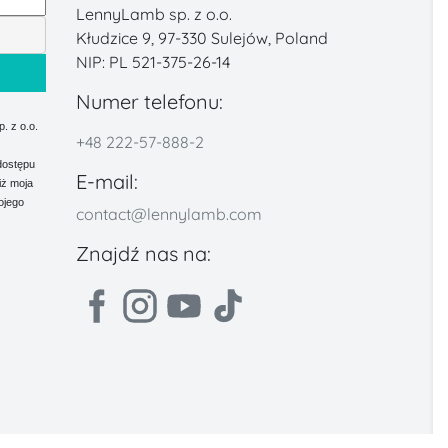
LennyLamb sp. z o.o.
Kłudzice 9, 97-330 Sulejów, Poland
NIP: PL 521-375-26-14
Numer telefonu:
 z o.o.
+48 222-57-888-2
dostępu
E-mail:
iż moja
ojego
contact@lennylamb.com
Znajdź nas na: