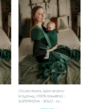
Chusta tkana, splot skośno-
krzyżowy, (100% bawełna) -
SUPERNOVA - SOLO - ro...