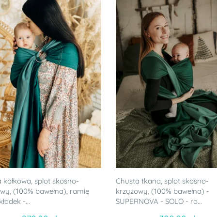
 kółkowa, splot skośno-
Chusta tkana, splot skośno-
wy, (100% bawełna), ramię
krzyżowy, (100% bawełna) -
ładek -...
SUPERNOVA - SOLO - ro...