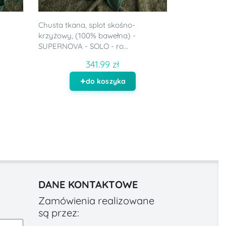
Chusta tkana, splot skośno-
krzyżowy, (100% bawełna) -
SUPERNOVA - SOLO - ro...
341.99 zł
do koszyka
DANE KONTAKTOWE
Zamówienia realizowane
są przez: