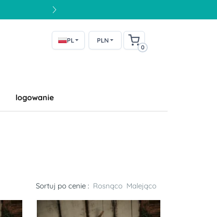
PL
PLN
0
logowanie
Sortuj po cenie :
Rosnąco
Malejąco