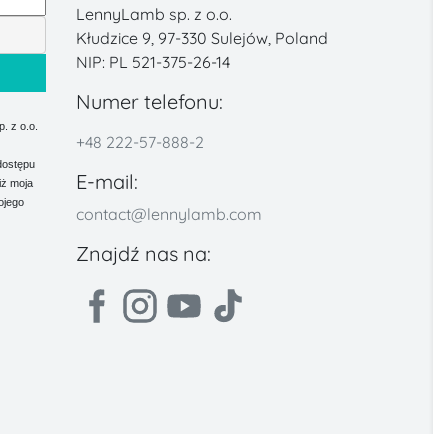
LennyLamb sp. z o.o.
Kłudzice 9, 97-330 Sulejów, Poland
NIP: PL 521-375-26-14
Numer telefonu:
 z o.o.
+48 222-57-888-2
dostępu
E-mail:
iż moja
ojego
contact@lennylamb.com
Znajdź nas na: