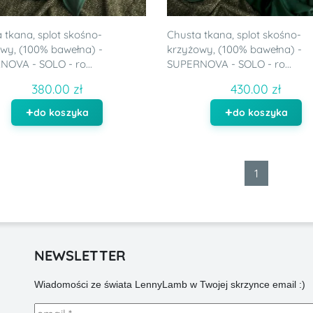
 tkana, splot skośno-
Chusta tkana, splot skośno-
wy, (100% bawełna) -
krzyżowy, (100% bawełna) -
OVA - SOLO - ro...
SUPERNOVA - SOLO - ro...
380.00 zł
430.00 zł
do koszyka
do koszyka
1
NEWSLETTER
Wiadomości ze świata LennyLamb w Twojej skrzynce email :)