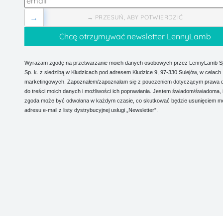
→
→ PRZESUŃ, ABY POTWIERDZIĆ
Wyrażam zgodę na przetwarzanie moich danych osobowych przez LennyLamb Sp.
Sp. k. z siedzibą w Kłudzicach pod adresem Kłudzice 9, 97-330 Sulejów, w celach
marketingowych. Zapoznałem/zapoznałam się z pouczeniem dotyczącym prawa 
do treści moich danych i możliwości ich poprawiania. Jestem świadom/świadoma, 
zgoda może być odwołana w każdym czasie, co skutkować będzie usunięciem m
adresu e-mail z listy dystrybucyjnej usługi „Newsletter”.