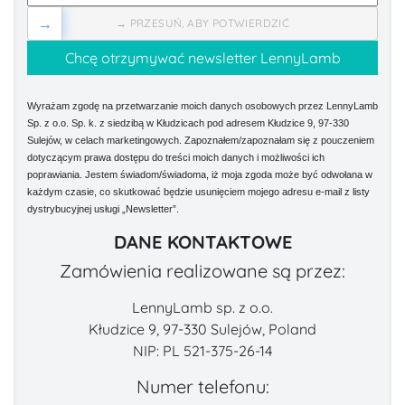
→
→ PRZESUŃ, ABY POTWIERDZIĆ
Wyrażam zgodę na przetwarzanie moich danych osobowych przez LennyLamb
Sp. z o.o. Sp. k. z siedzibą w Kłudzicach pod adresem Kłudzice 9, 97-330
Sulejów, w celach marketingowych. Zapoznałem/zapoznałam się z pouczeniem
dotyczącym prawa dostępu do treści moich danych i możliwości ich
poprawiania. Jestem świadom/świadoma, iż moja zgoda może być odwołana w
każdym czasie, co skutkować będzie usunięciem mojego adresu e-mail z listy
dystrybucyjnej usługi „Newsletter”.
DANE KONTAKTOWE
Zamówienia realizowane są przez:
LennyLamb sp. z o.o.
Kłudzice 9, 97-330 Sulejów, Poland
NIP: PL 521-375-26-14
Numer telefonu: