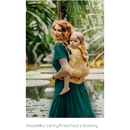
Nosidełko LennyPreschool z tkaniny