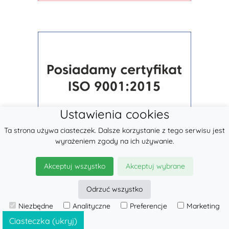
Ustawienia cookies
Ta strona używa ciasteczek. Dalsze korzystanie z tego serwisu jest
wyrażeniem zgody na ich używanie.
Akceptuj wszystko
Akceptuj wybrane
Odrzuć wszystko
Niezbędne
Analityczne
Preferencje
Marketing
© 2026
LennyLamb sp. z o.o.
·
Chusty Elastyczne
producent ·
Ciasteczka (ukryj)