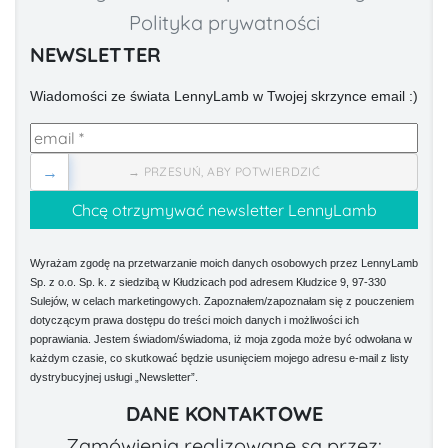
Polityka prywatności
NEWSLETTER
Wiadomości ze świata LennyLamb w Twojej skrzynce email :)
→
→ PRZESUŃ, ABY POTWIERDZIĆ
Wyrażam zgodę na przetwarzanie moich danych osobowych przez LennyLamb
Sp. z o.o. Sp. k. z siedzibą w Kłudzicach pod adresem Kłudzice 9, 97-330
Sulejów, w celach marketingowych. Zapoznałem/zapoznałam się z pouczeniem
dotyczącym prawa dostępu do treści moich danych i możliwości ich
poprawiania. Jestem świadom/świadoma, iż moja zgoda może być odwołana w
każdym czasie, co skutkować będzie usunięciem mojego adresu e-mail z listy
dystrybucyjnej usługi „Newsletter”.
DANE KONTAKTOWE
Zamówienia realizowane są przez: