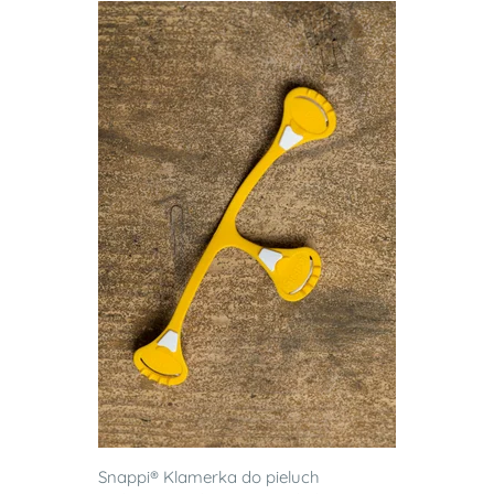
Snappi® Klamerka do pieluch