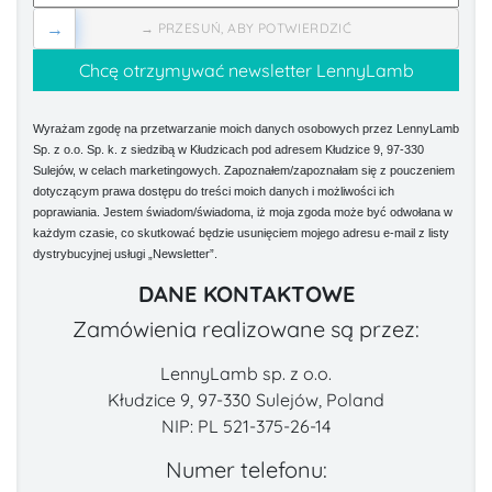
→
→ PRZESUŃ, ABY POTWIERDZIĆ
Wyrażam zgodę na przetwarzanie moich danych osobowych przez LennyLamb
Sp. z o.o. Sp. k. z siedzibą w Kłudzicach pod adresem Kłudzice 9, 97-330
Sulejów, w celach marketingowych. Zapoznałem/zapoznałam się z pouczeniem
dotyczącym prawa dostępu do treści moich danych i możliwości ich
poprawiania. Jestem świadom/świadoma, iż moja zgoda może być odwołana w
każdym czasie, co skutkować będzie usunięciem mojego adresu e-mail z listy
dystrybucyjnej usługi „Newsletter”.
DANE KONTAKTOWE
Zamówienia realizowane są przez:
LennyLamb sp. z o.o.
Kłudzice 9, 97-330 Sulejów, Poland
NIP: PL 521-375-26-14
Numer telefonu: