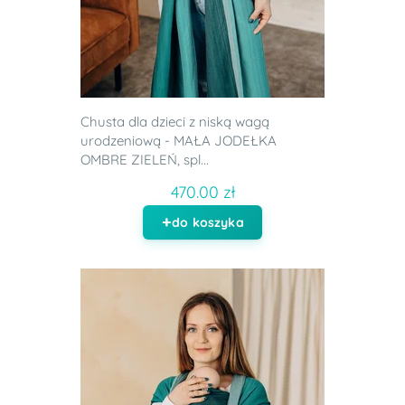
Chusta dla dzieci z niską wagą
urodzeniową - MAŁA JODEŁKA
OMBRE ZIELEŃ, spl...
470.00 zł
do koszyka