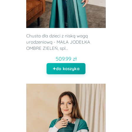
Chusta dla dzieci z niską wagą
urodzeniową - MAŁA JODEŁKA
OMBRE ZIELEŃ, spl...
509.99 zł
do koszyka