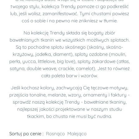
twojego stylu, kolekcja Trendy pomoże ci go podkreślić
lub, jeśli wolisz, zamanifestować. Tymi chustami powiesz
coś o sobie i na pewno nie znikniesz w tłumie.
Na kolekcję Trendy składa się bogaty zbiór
bawełnianych tkanin we wszystkich możliwych splotach.
Są to pochodne splotu skośnego (skośny, skośno-
krzyżowy, jodełka, diament), sploty ozdobne (moulin,
perła, yucca, littlelove, big love), sploty żakardowe (atłas,
satyna, double weave, crackle, camelot). Jest to również
cała paleta barw i wzorów.
Jeśli kochasz kolory, zachwycają Cię tęczowe motywy,
przejścia tonalne, melanże, wzory, ornamenty i faktury -
sprawdź naszą kolekcję Trendy - bawełniane tkaniny,
najlepszej jakości projektowane w naszym studiu
tkackim, bo chusta nie musi być nudna.
Sortuj po cenie :
Rosnąco
Malejąco