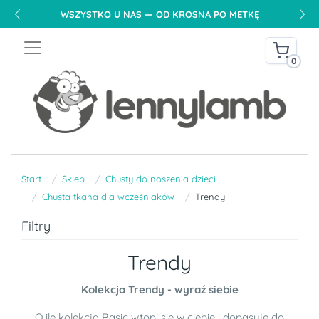
WSZYSTKO U NAS — OD KROSNA PO METKĘ
0
Start
Sklep
Chusty do noszenia dzieci
Chusta tkana dla wcześniaków
Trendy
Filtry
Trendy
Kolekcja Trendy - wyraź siebie
O ile kolekcja Basic wtopi się w ciebie i dopasuje do