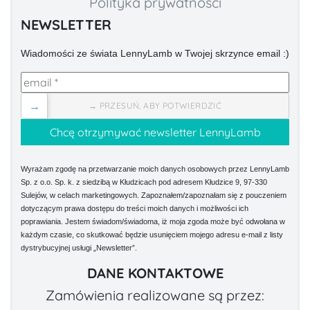
Polityka prywatności
NEWSLETTER
Wiadomości ze świata LennyLamb w Twojej skrzynce email :)
→
→ PRZESUŃ, ABY POTWIERDZIĆ
Wyrażam zgodę na przetwarzanie moich danych osobowych przez LennyLamb
Sp. z o.o. Sp. k. z siedzibą w Kłudzicach pod adresem Kłudzice 9, 97-330
Sulejów, w celach marketingowych. Zapoznałem/zapoznałam się z pouczeniem
dotyczącym prawa dostępu do treści moich danych i możliwości ich
poprawiania. Jestem świadom/świadoma, iż moja zgoda może być odwołana w
każdym czasie, co skutkować będzie usunięciem mojego adresu e-mail z listy
dystrybucyjnej usługi „Newsletter”.
DANE KONTAKTOWE
Zamówienia realizowane są przez: