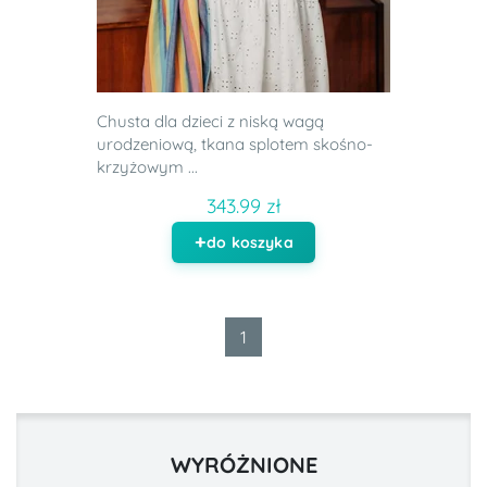
Chusta dla dzieci z niską wagą
urodzeniową, tkana splotem skośno-
krzyżowym ...
343.99 zł
do koszyka
1
WYRÓŻNIONE