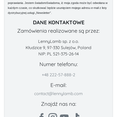
poprawiania. Jestem świadom/świadoma, iż moja zgoda może być odwołana w
każdym czasie, co skutkować będzie usunięciem mojego adresu e-mail z listy
dystrybucyjnej usługi „Newsletter”.
DANE KONTAKTOWE
Zamówienia realizowane są przez:
LennyLamb sp. z o.o.
Kłudzice 9, 97-330 Sulejów, Poland
NIP: PL 521-375-26-14
Numer telefonu:
+48 222-57-888-2
E-mail:
contact@lennylamb.com
Znajdź nas na: