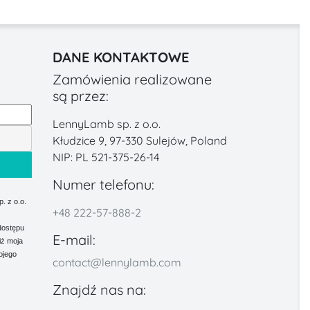
DANE KONTAKTOWE
Zamówienia realizowane
są przez:
LennyLamb sp. z o.o.
Kłudzice 9, 97-330 Sulejów, Poland
NIP: PL 521-375-26-14
Numer telefonu:
 z o.o.
+48 222-57-888-2
dostępu
E-mail:
iż moja
ojego
contact@lennylamb.com
Znajdź nas na: