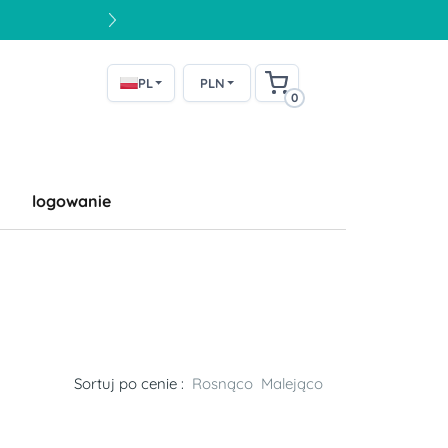
PL
PLN
0
logowanie
Sortuj po cenie :
Rosnąco
Malejąco