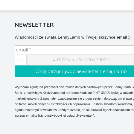
NEWSLETTER
Wiadomości ze świata LennyLamb w Twojej skrzynce email :)
→
→ PRZESUŃ, ABY POTWIERDZIĆ
Wyrażam zgodę na przetwarzanie moich danych osobowych przez LennyLamb Sp.
Sp. k. z siedzibą w Kłudzicach pod adresem Kłudzice 9, 97-330 Sulejów, w celach
marketingowych. Zapoznałem/zapoznałam się z pouczeniem dotyczącym prawa 
do treści moich danych i możliwości ich poprawiania. Jestem świadom/świadoma, 
zgoda może być odwołana w każdym czasie, co skutkować będzie usunięciem m
adresu e-mail z listy dystrybucyjnej usługi „Newsletter”.