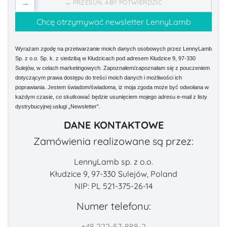
→
→ PRZESUŃ, ABY POTWIERDZIĆ
Wyrażam zgodę na przetwarzanie moich danych osobowych przez LennyLamb
Sp. z o.o. Sp. k. z siedzibą w Kłudzicach pod adresem Kłudzice 9, 97-330
Sulejów, w celach marketingowych. Zapoznałem/zapoznałam się z pouczeniem
dotyczącym prawa dostępu do treści moich danych i możliwości ich
poprawiania. Jestem świadom/świadoma, iż moja zgoda może być odwołana w
każdym czasie, co skutkować będzie usunięciem mojego adresu e-mail z listy
dystrybucyjnej usługi „Newsletter”.
DANE KONTAKTOWE
Zamówienia realizowane są przez:
LennyLamb sp. z o.o.
Kłudzice 9, 97-330 Sulejów, Poland
NIP: PL 521-375-26-14
Numer telefonu:
+48 222-57-888-2