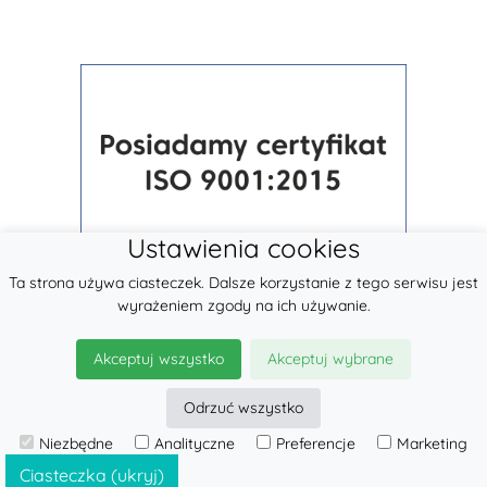
Ustawienia cookies
Ta strona używa ciasteczek. Dalsze korzystanie z tego serwisu jest
wyrażeniem zgody na ich używanie.
Akceptuj wszystko
Akceptuj wybrane
Odrzuć wszystko
© 2026
LennyLamb sp. z o.o.
Niezbędne
Analityczne
Preferencje
Marketing
·
Chusty Elastyczne
producent ·
Ciasteczka (ukryj)