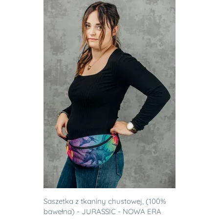
Saszetka z tkaniny chustowej, (100%
bawełna) - JURASSIC - NOWA ERA