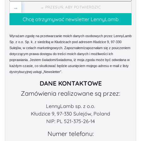
→
→ PRZESUŃ, ABY POTWIERDZIĆ
Wyrażam zgodę na przetwarzanie moich danych osobowych przez LennyLamb
Sp. z o.o. Sp. k. z siedzibą w Kłudzicach pod adresem Kłudzice 9, 97-330
Sulejów, w celach marketingowych. Zapoznałem/zapoznałam się z pouczeniem
dotyczącym prawa dostępu do treści moich danych i możliwości ich
poprawiania. Jestem świadom/świadoma, iż moja zgoda może być odwołana w
każdym czasie, co skutkować będzie usunięciem mojego adresu e-mail z listy
dystrybucyjnej usługi „Newsletter”.
DANE KONTAKTOWE
Zamówienia realizowane są przez:
LennyLamb sp. z o.o.
Kłudzice 9, 97-330 Sulejów, Poland
NIP: PL 521-375-26-14
Numer telefonu: