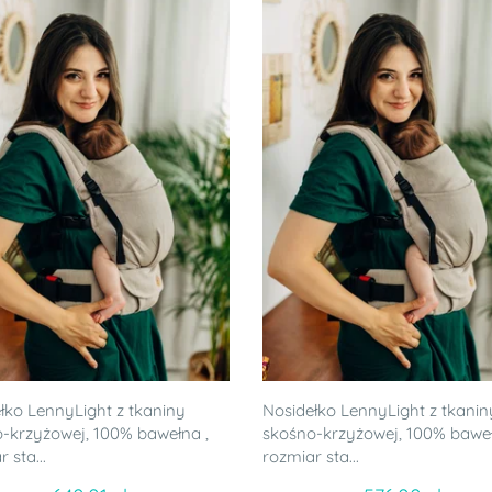
łko LennyLight z tkaniny
Nosidełko LennyLight z tkanin
-krzyżowej, 100% bawełna ,
skośno-krzyżowej, 100% baweł
 sta...
rozmiar sta...