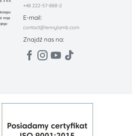
 z o.o.
+48 222-57-888-2
dostępu
E-mail:
iż moja
ojego
contact@lennylamb.com
Znajdź nas na: