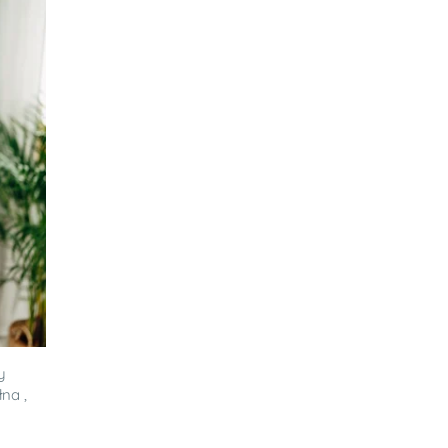
y
na ,