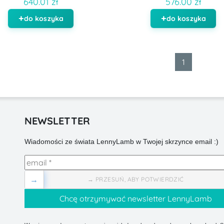
640.01 zł
576.00 zł
do koszyka
do koszyka
1
NEWSLETTER
Wiadomości ze świata LennyLamb w Twojej skrzynce email :)
→
→ PRZESUŃ, ABY POTWIERDZIĆ