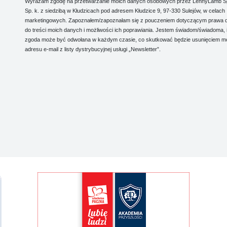
Wyrażam zgodę na przetwarzanie moich danych osobowych przez LennyLamb Sp.
Sp. k. z siedzibą w Kłudzicach pod adresem Kłudzice 9, 97-330 Sulejów, w celach
marketingowych. Zapoznałem/zapoznałam się z pouczeniem dotyczącym prawa 
do treści moich danych i możliwości ich poprawiania. Jestem świadom/świadoma, 
zgoda może być odwołana w każdym czasie, co skutkować będzie usunięciem m
adresu e-mail z listy dystrybucyjnej usługi „Newsletter”.