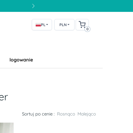
PL
PLN
0
logowanie
er
Sortuj po cenie :
Rosnąco
Malejąco