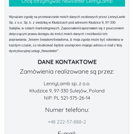
Wyrażam zgodę na przetwarzanie moich danych osobowych przez LennyLamb
Sp. z o.o. Sp. k. z siedzibą w Kłudzicach pod adresem Kłudzice 9, 97-330
Sulejów, w celach marketingowych. Zapoznałem/zapoznałam się z pouczeniem
dotyczącym prawa dostępu do treści moich danych i możliwości ich
poprawiania. Jestem świadom/świadoma, iż moja zgoda może być odwołana w
każdym czasie, co skutkować będzie usunięciem mojego adresu e-mail z listy
dystrybucyjnej usługi „Newsletter”.
DANE KONTAKTOWE
Zamówienia realizowane są przez:
LennyLamb sp. z o.o.
Kłudzice 9, 97-330 Sulejów, Poland
NIP: PL 521-375-26-14
Numer telefonu:
+48 222-57-888-2
E-mail: