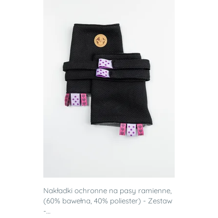
Nakładki ochronne na pasy ramienne,
(60% bawełna, 40% poliester) - Zestaw
-...