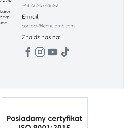
 z o.o.
+48 222-57-888-2
dostępu
E-mail:
iż moja
ojego
contact@lennylamb.com
Znajdź nas na: