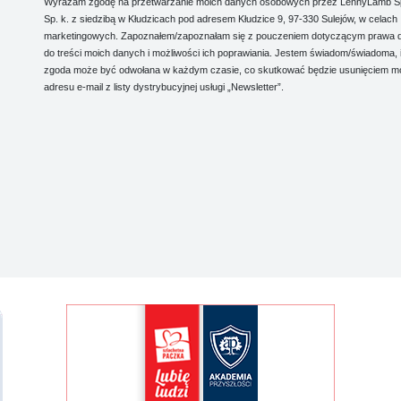
Wyrażam zgodę na przetwarzanie moich danych osobowych przez LennyLamb Sp.
Sp. k. z siedzibą w Kłudzicach pod adresem Kłudzice 9, 97-330 Sulejów, w celach
marketingowych. Zapoznałem/zapoznałam się z pouczeniem dotyczącym prawa 
do treści moich danych i możliwości ich poprawiania. Jestem świadom/świadoma, 
zgoda może być odwołana w każdym czasie, co skutkować będzie usunięciem m
adresu e-mail z listy dystrybucyjnej usługi „Newsletter”.