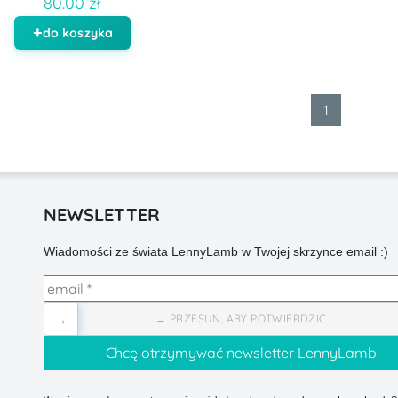
80.00 zł
do koszyka
1
NEWSLETTER
Wiadomości ze świata LennyLamb w Twojej skrzynce email :)
→
→ PRZESUŃ, ABY POTWIERDZIĆ