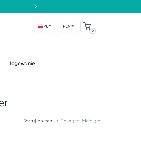
PL
PLN
0
logowanie
er
Sortuj po cenie :
Rosnąco
Malejąco