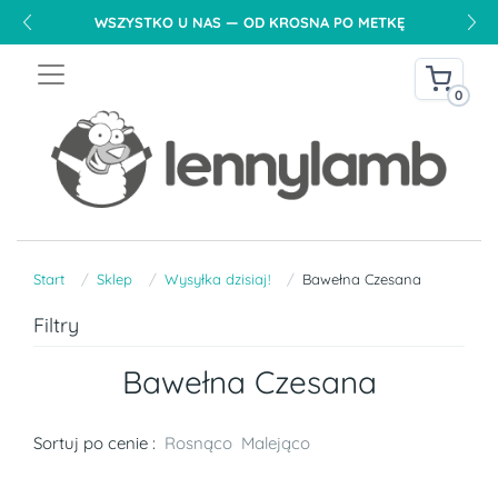
WSZYSTKO U NAS — OD KROSNA PO METKĘ
0
Start
Sklep
Wysyłka dzisiaj!
Bawełna Czesana
Filtry
Bawełna Czesana
Sortuj po cenie :
Rosnąco
Malejąco