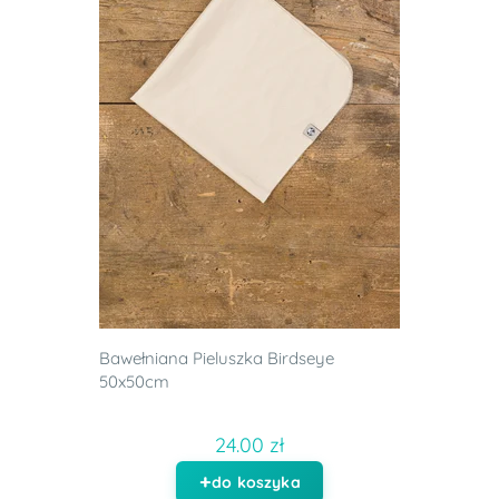
Bawełniana Pieluszka Birdseye
50x50cm
24.00 zł
do koszyka