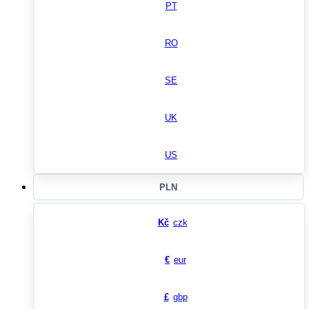
PT
RO
SE
UK
US
PLN
Kč
czk
€
eur
£
gbp