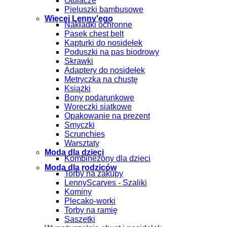
Otulacze
Pieluszki bambusowe
Więcej Lenny'ego
Nakładki ochronne
Pasek chest belt
Kapturki do nosidełek
Poduszki na pas biodrowy
Skrawki
Adaptery do nosidełek
Metryczka na chustę
Książki
Bony podarunkowe
Woreczki siatkowe
Opakowanie na prezent
Smyczki
Scrunchies
Warsztaty
Moda dla dzieci
Kombinezony dla dzieci
Moda dla rodziców
Torby na zakupy
LennyScarves - Szaliki
Kominy
Plecako-worki
Torby na ramię
Saszetki