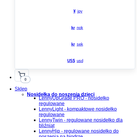
¥
jpy
kr
nok
kr
sek
US$
usd
0
Sklep
Nosidełka do noszenia dzieci
LennyUpGrade PRO - nosidełko
regulowane
LennyLight - kompaktowe nosidełko
regulowane
LennyTwin - regulowane nosidełko dla
bliźniąt
LennyHip - regulowane nosidełko do
noszenia na biodrze