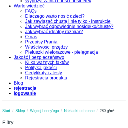
Wypożyczalnia chust i nosidełek
Warto wiedzieć
FAQs
Dlaczego warto nosić dzieci?
Jak zawiązać chustę i nie tylko - instrukcje
Jak wybrać odpowiednie nosidełko/chustę?
Jak wybrać idealny rozmiar?
O nas
Przepisy Prania
Właściwości przędzy
Pieluszki wielorazowe - pielęgnacja
Jakość i bezpieczeństwo
Kilka ważnych faktów
Polityka jakości
Certyfikaty i atesty
Rejestracja produktu
Blog
rejestracja
logowanie
Start
Sklep
Więcej Lenny'ego
Nakładki ochronne
280 g/m²
Filtry