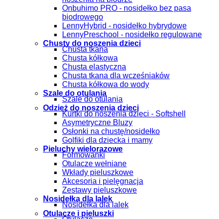
Onbuhimo PRO - nosidełko bez pasa
biodrowego
LennyHybrid - nosidełko hybrydowe
LennyPreschool - nosidełko regulowane
Chusty do noszenia dzieci
Chusta tkana
Chusta kółkowa
Chusta elastyczna
Chusta tkana dla wcześniaków
Chusta kółkowa do wody
Szale do otulania
Szale do otulania
Odzież do noszenia dzieci
Kurtki do noszenia dzieci - Softshell
Asymetryczne Bluzy
Osłonki na chustę/nosidełko
Golfiki dla dziecka i mamy
Pieluchy wielorazowe
Formowanki
Otulacze wełniane
Wkłady pieluszkowe
Akcesoria i pielęgnacja
Zestawy pieluszkowe
Nosidełka dla lalek
Nosidełka dla lalek
Otulacze i pieluszki