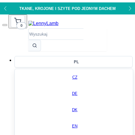
TKANE, KROJONE I SZYTE POD JEDNYM DACHEM
0
PL
CZ
DE
DK
EN