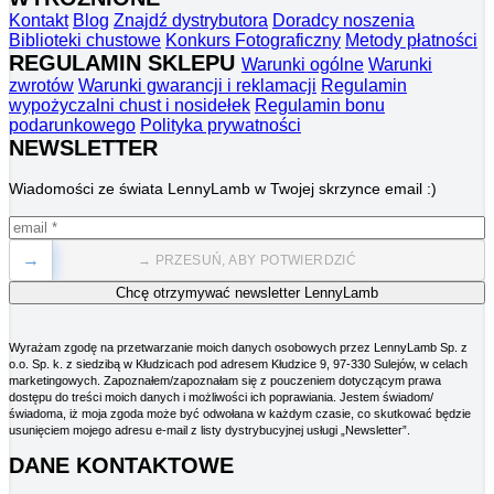
Kontakt
Blog
Znajdź dystrybutora
Doradcy noszenia
Biblioteki chustowe
Konkurs Fotograficzny
Metody płatności
REGULAMIN SKLEPU
Warunki ogólne
Warunki
zwrotów
Warunki gwarancji i reklamacji
Regulamin
wypożyczalni chust i nosidełek
Regulamin bonu
podarunkowego
Polityka prywatności
NEWSLETTER
Wiadomości ze świata LennyLamb w Twojej skrzynce email :)
→
→ PRZESUŃ, ABY POTWIERDZIĆ
Wyrażam zgodę na przetwarzanie moich danych osobowych przez LennyLamb Sp. z
o.o. Sp. k. z siedzibą w Kłudzicach pod adresem Kłudzice 9, 97-330 Sulejów, w celach
marketingowych. Zapoznałem/zapoznałam się z pouczeniem dotyczącym prawa
dostępu do treści moich danych i możliwości ich poprawiania. Jestem świadom/
świadoma, iż moja zgoda może być odwołana w każdym czasie, co skutkować będzie
usunięciem mojego adresu e-mail z listy dystrybucyjnej usługi „Newsletter”.
DANE KONTAKTOWE