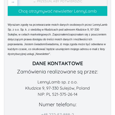
→
→ PRZESUŃ, ABY POTWIERDZIĆ
Wyrażam zgodę na przetwarzanie moich danych osobowych przez LennyLamb
Sp. z o.o. Sp. k. z siedzibą w Kłudzicach pod adresem Kłudzice 9, 97-330
Sulejów, w celach marketingowych. Zapoznałem/zapoznałam się z pouczeniem
dotyczącym prawa dostępu do treści moich danych i możliwości ich
poprawiania. Jestem świadom/świadoma, iż moja zgoda może być odwołana w
każdym czasie, co skutkować będzie usunięciem mojego adresu e-mail z listy
dystrybucyjnej usługi „Newsletter”.
DANE KONTAKTOWE
Zamówienia realizowane są przez:
LennyLamb sp. z o.o.
Kłudzice 9, 97-330 Sulejów, Poland
NIP: PL 521-375-26-14
Numer telefonu:
+48 222-57-888-2