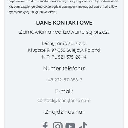
poprawiania. Jestem świadom/świadoma, iż moja zgoda może być odwołana w
każdym czasie, co skutkować będzie usunięciem mojego adresu e-mail z listy
dystrybucyjnej usługi „Newsletter”.
DANE KONTAKTOWE
Zamówienia realizowane są przez:
LennyLamb sp. z o.o.
Kłudzice 9, 97-330 Sulejów, Poland
NIP: PL 521-375-26-14
Numer telefonu:
+48 222-57-888-2
E-mail:
contact@lennylamb.com
Znajdź nas na: