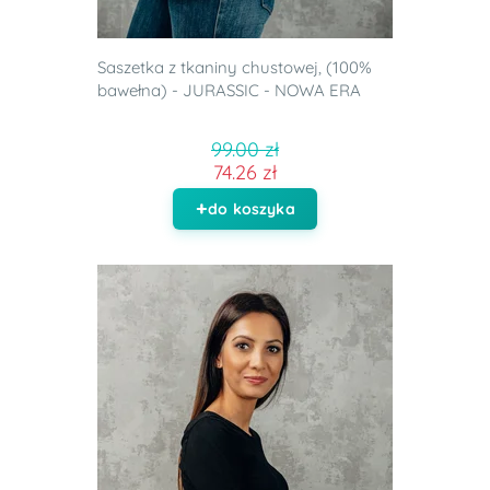
Saszetka z tkaniny chustowej, (100%
bawełna) - JURASSIC - NOWA ERA
99.00 zł
74.26 zł
do koszyka