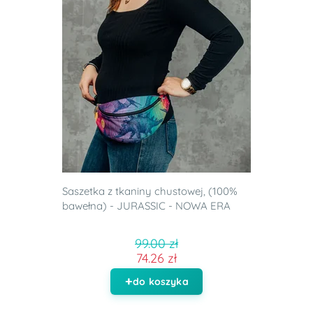
Saszetka z tkaniny chustowej, (100%
bawełna) - JURASSIC - NOWA ERA
99.00 zł
74.26 zł
do koszyka