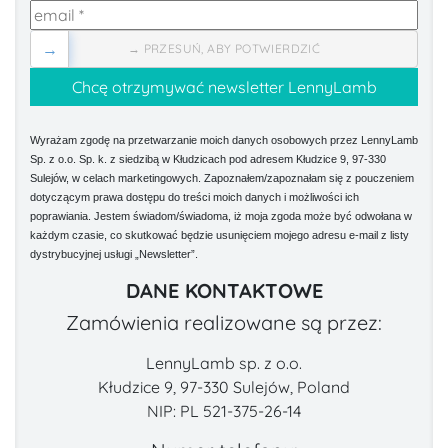
→
→ PRZESUŃ, ABY POTWIERDZIĆ
Wyrażam zgodę na przetwarzanie moich danych osobowych przez LennyLamb
Sp. z o.o. Sp. k. z siedzibą w Kłudzicach pod adresem Kłudzice 9, 97-330
Sulejów, w celach marketingowych. Zapoznałem/zapoznałam się z pouczeniem
dotyczącym prawa dostępu do treści moich danych i możliwości ich
poprawiania. Jestem świadom/świadoma, iż moja zgoda może być odwołana w
każdym czasie, co skutkować będzie usunięciem mojego adresu e-mail z listy
dystrybucyjnej usługi „Newsletter”.
DANE KONTAKTOWE
Zamówienia realizowane są przez:
LennyLamb sp. z o.o.
Kłudzice 9, 97-330 Sulejów, Poland
NIP: PL 521-375-26-14