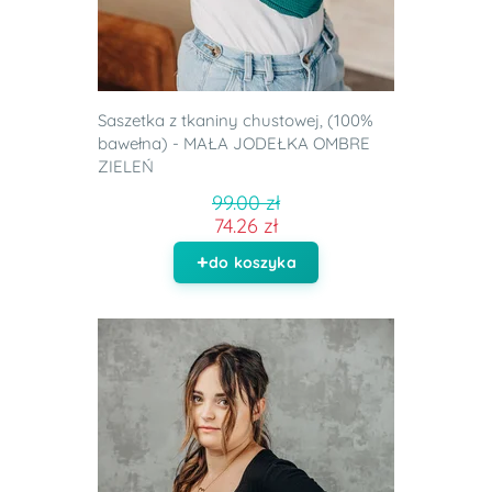
Saszetka z tkaniny chustowej, (100%
bawełna) - MAŁA JODEŁKA OMBRE
ZIELEŃ
99.00 zł
74.26 zł
do koszyka