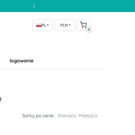
PL
PLN
0
logowanie
o
Sortuj po cenie :
Rosnąco
Malejąco