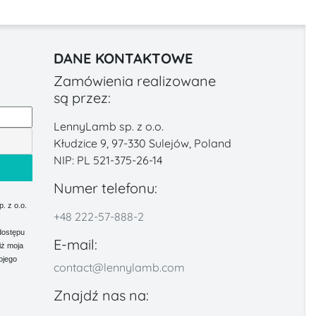
DANE KONTAKTOWE
Zamówienia realizowane
są przez:
LennyLamb sp. z o.o.
Kłudzice 9, 97-330 Sulejów, Poland
NIP: PL 521-375-26-14
Numer telefonu:
 z o.o.
+48 222-57-888-2
dostępu
E-mail:
iż moja
ojego
contact@lennylamb.com
Znajdź nas na: