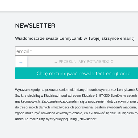
NEWSLETTER
Wiadomości ze świata LennyLamb w Twojej skrzynce email :)
→
→ PRZESUŃ, ABY POTWIERDZIĆ
Wyrażam zgodę na przetwarzanie moich danych osobowych przez LennyLamb Sp.
Sp. k. z siedzibą w Kłudzicach pod adresem Kłudzice 9, 97-330 Sulejów, w celach
marketingowych. Zapoznałem/zapoznałam się z pouczeniem dotyczącym prawa 
do treści moich danych i możliwości ich poprawiania. Jestem świadom/świadoma, 
zgoda może być odwołana w każdym czasie, co skutkować będzie usunięciem m
adresu e-mail z listy dystrybucyjnej usługi „Newsletter”.