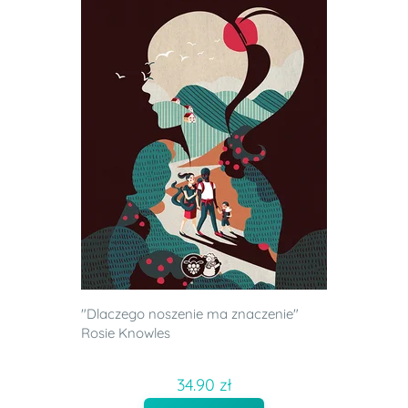
"Dlaczego noszenie ma znaczenie"
Rosie Knowles
34.90 zł