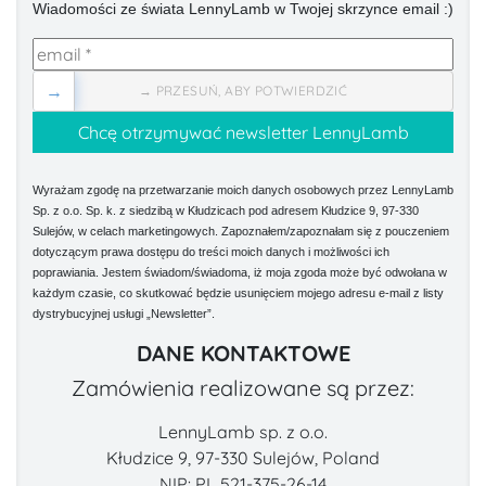
Wiadomości ze świata LennyLamb w Twojej skrzynce email :)
→
→ PRZESUŃ, ABY POTWIERDZIĆ
Wyrażam zgodę na przetwarzanie moich danych osobowych przez LennyLamb
Sp. z o.o. Sp. k. z siedzibą w Kłudzicach pod adresem Kłudzice 9, 97-330
Sulejów, w celach marketingowych. Zapoznałem/zapoznałam się z pouczeniem
dotyczącym prawa dostępu do treści moich danych i możliwości ich
poprawiania. Jestem świadom/świadoma, iż moja zgoda może być odwołana w
każdym czasie, co skutkować będzie usunięciem mojego adresu e-mail z listy
dystrybucyjnej usługi „Newsletter”.
DANE KONTAKTOWE
Zamówienia realizowane są przez:
LennyLamb sp. z o.o.
Kłudzice 9, 97-330 Sulejów, Poland
NIP: PL 521-375-26-14