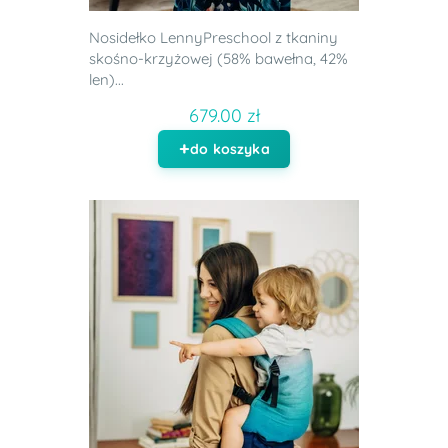
Nosidełko LennyPreschool z tkaniny
skośno-krzyżowej (58% bawełna, 42%
len)...
679.00 zł
do koszyka