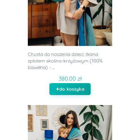
Chusta do noszenia dzieci, tkana
splotem skośno-krzyżowym (100%
bawełna) - ...
380.00 zł
do koszyka