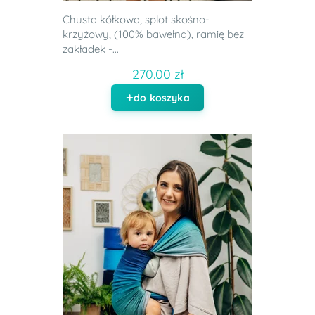
Chusta kółkowa, splot skośno-
krzyżowy, (100% bawełna), ramię bez
zakładek -...
270.00 zł
do koszyka