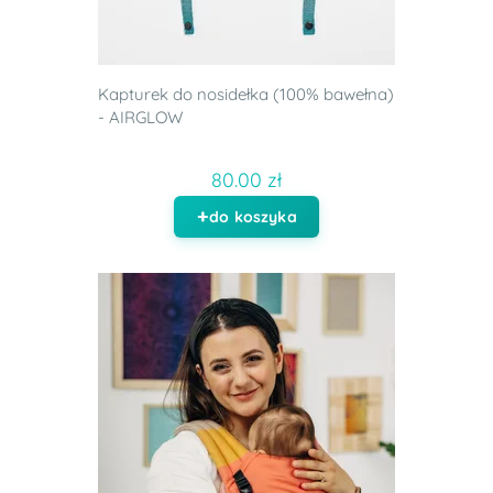
Kapturek do nosidełka (100% bawełna)
- AIRGLOW
80.00 zł
do koszyka