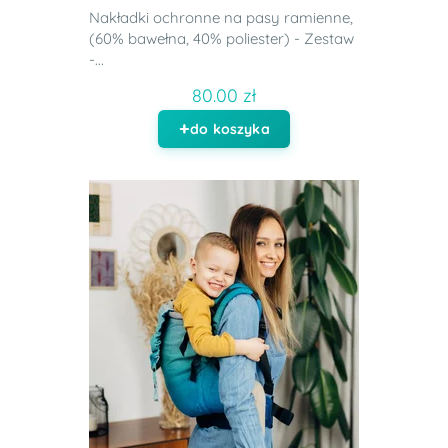
Nakładki ochronne na pasy ramienne,
(60% bawełna, 40% poliester) - Zestaw
-...
80.00 zł
do koszyka