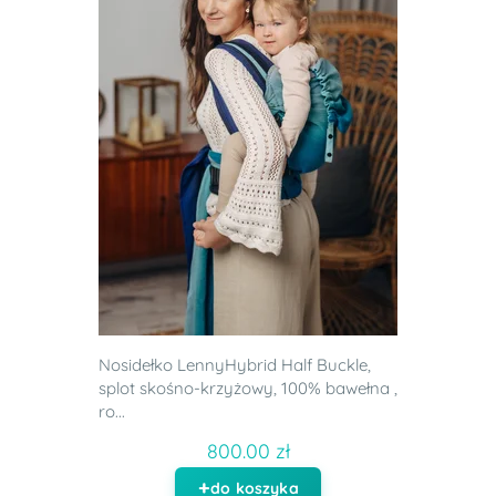
Nosidełko LennyHybrid Half Buckle,
splot skośno-krzyżowy, 100% bawełna ,
ro...
800.00 zł
do koszyka