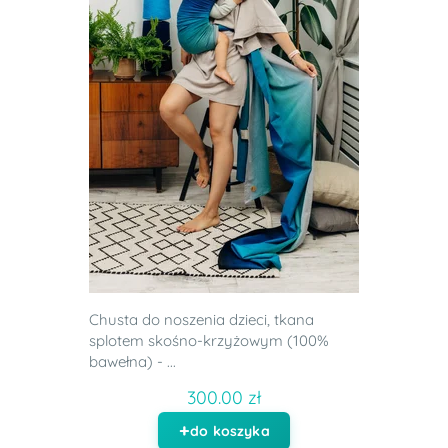
Chusta do noszenia dzieci, tkana
splotem skośno-krzyżowym (100%
bawełna) - ...
300.00 zł
do koszyka