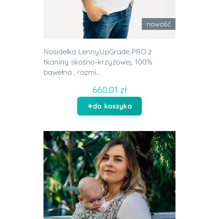
nowość
Nosidełko LennyUpGrade PRO z
tkaniny skośno-krzyżowej, 100%
bawełna , rozmi...
660.01 zł
do koszyka