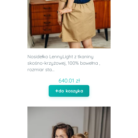
Nosidełko LennyLight z tkaniny
skośno-krzyżowej, 100% bawełna ,
rozmiar sta...
640.01 zł
do koszyka