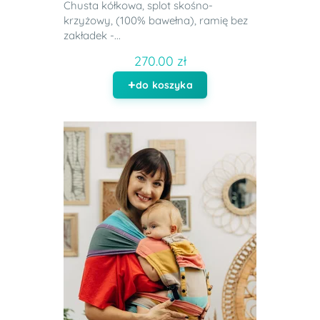
Chusta kółkowa, splot skośno-
krzyżowy, (100% bawełna), ramię bez
zakładek -...
270.00 zł
do koszyka