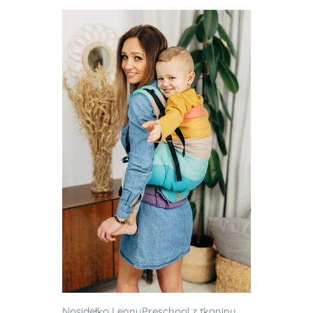
Nosidełko LennyPreschool z tkaniny