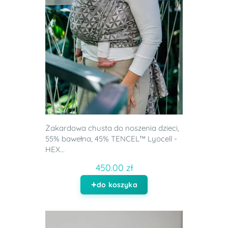
Żakardowa chusta do noszenia dzieci,
55% bawełna, 45% TENCEL™ Lyocell -
HEX...
450.00 zł
do koszyka