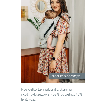
produkt niedostępny
Nosidełko LennyLight z tkaniny
skośno-krzyżowej (58% bawełna, 42%
len), roz...