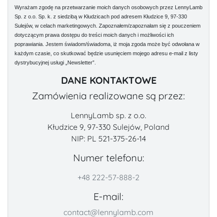
Wyrażam zgodę na przetwarzanie moich danych osobowych przez LennyLamb
Sp. z o.o. Sp. k. z siedzibą w Kłudzicach pod adresem Kłudzice 9, 97-330
Sulejów, w celach marketingowych. Zapoznałem/zapoznałam się z pouczeniem
dotyczącym prawa dostępu do treści moich danych i możliwości ich
poprawiania. Jestem świadom/świadoma, iż moja zgoda może być odwołana w
każdym czasie, co skutkować będzie usunięciem mojego adresu e-mail z listy
dystrybucyjnej usługi „Newsletter”.
DANE KONTAKTOWE
Zamówienia realizowane są przez:
LennyLamb sp. z o.o.
Kłudzice 9, 97-330 Sulejów, Poland
NIP: PL 521-375-26-14
Numer telefonu:
+48 222-57-888-2
E-mail:
contact@lennylamb.com