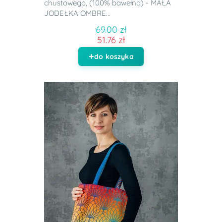
chustowego, (100% bawełna) - MAŁA
JODEŁKA OMBRE...
69.00 zł
51.76 zł
do koszyka