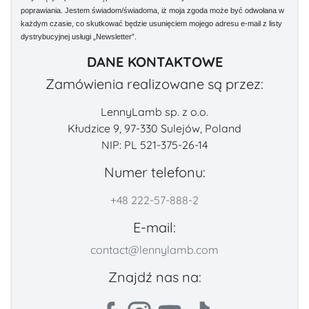
poprawiania. Jestem świadom/świadoma, iż moja zgoda może być odwołana w
każdym czasie, co skutkować będzie usunięciem mojego adresu e-mail z listy
dystrybucyjnej usługi „Newsletter”.
DANE KONTAKTOWE
Zamówienia realizowane są przez:
LennyLamb sp. z o.o.
Kłudzice 9, 97-330 Sulejów, Poland
NIP: PL 521-375-26-14
Numer telefonu:
+48 222-57-888-2
E-mail:
contact@lennylamb.com
Znajdź nas na: