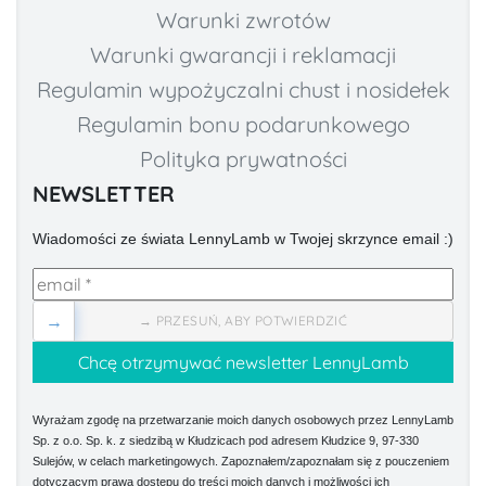
Warunki zwrotów
Warunki gwarancji i reklamacji
Regulamin wypożyczalni chust i nosidełek
Regulamin bonu podarunkowego
Polityka prywatności
NEWSLETTER
Wiadomości ze świata LennyLamb w Twojej skrzynce email :)
→
→ PRZESUŃ, ABY POTWIERDZIĆ
Wyrażam zgodę na przetwarzanie moich danych osobowych przez LennyLamb
Sp. z o.o. Sp. k. z siedzibą w Kłudzicach pod adresem Kłudzice 9, 97-330
Sulejów, w celach marketingowych. Zapoznałem/zapoznałam się z pouczeniem
dotyczącym prawa dostępu do treści moich danych i możliwości ich