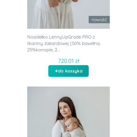
nowość
Nosidełko LennyUpGrade PRO z
tkaniny żakardowej (50% bawełna,
25%konopie, 2...
720.01 zł
do koszyka