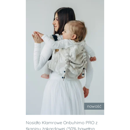
nowość
Nosidło Klamrowe Onbuhimo PRO z
tkaniny żakardowej (50% bawełna,