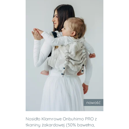
nowość
Nosidło Klamrowe Onbuhimo PRO z
tkaniny żakardowej (50% bawełna,