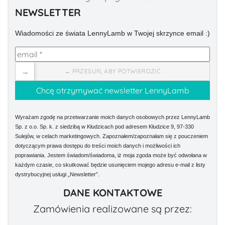
NEWSLETTER
Wiadomości ze świata LennyLamb w Twojej skrzynce email :)
→
→ PRZESUŃ, ABY POTWIERDZIĆ
Wyrażam zgodę na przetwarzanie moich danych osobowych przez LennyLamb
Sp. z o.o. Sp. k. z siedzibą w Kłudzicach pod adresem Kłudzice 9, 97-330
Sulejów, w celach marketingowych. Zapoznałem/zapoznałam się z pouczeniem
dotyczącym prawa dostępu do treści moich danych i możliwości ich
poprawiania. Jestem świadom/świadoma, iż moja zgoda może być odwołana w
każdym czasie, co skutkować będzie usunięciem mojego adresu e-mail z listy
dystrybucyjnej usługi „Newsletter”.
DANE KONTAKTOWE
Zamówienia realizowane są przez: