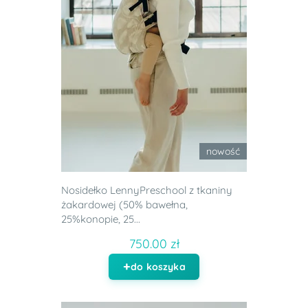
nowość
Nosidełko LennyPreschool z tkaniny
żakardowej (50% bawełna,
25%konopie, 25...
750.00 zł
do koszyka