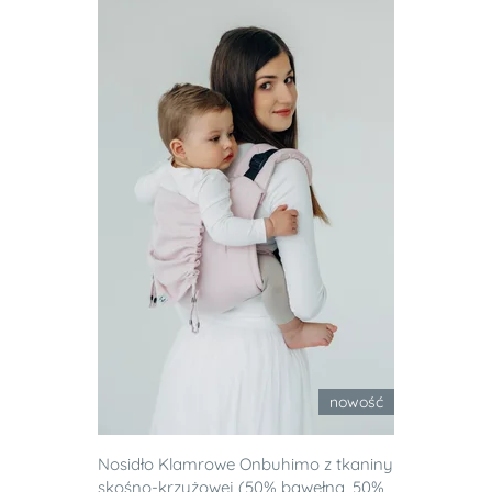
nowość
Nosidło Klamrowe Onbuhimo z tkaniny
skośno-krzyżowej (50% bawełna, 50%