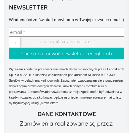
NEWSLETTER
Wiadomości ze świata LennyLamb w Twojej skrzynce email :)
→
→ PRZESUŃ, ABY POTWIERDZIĆ
Wyrażam zgodę na przetwarzanie moich danych osobowych przez LennyLamb
Sp. z o.o. Sp. k. z siedzibą w Kłudzicach pod adresem Kłudzice 9, 97-330
Sulejów, w celach marketingowych. Zapoznałem/zapoznałam się z pouczeniem
dotyczącym prawa dostępu do treści moich danych i możliwości ich
poprawiania. Jestem świadom/świadoma, iż moja zgoda może być odwołana w
każdym czasie, co skutkować będzie usunięciem mojego adresu e-mail z listy
dystrybucyjnej usługi „Newsletter”.
DANE KONTAKTOWE
Zamówienia realizowane są przez: