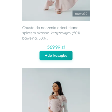
nowość
Chusta do noszenia dzieci, tkana
splotem skośno-krzyżowym (50%
bawełna, 50%...
569.99 zł
do koszyka