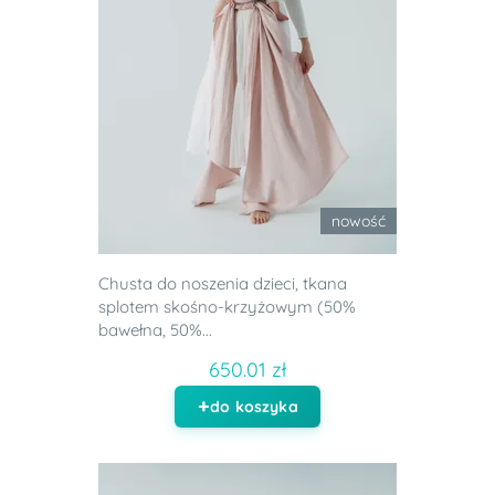
nowość
Chusta do noszenia dzieci, tkana
splotem skośno-krzyżowym (50%
bawełna, 50%...
650.01 zł
do koszyka