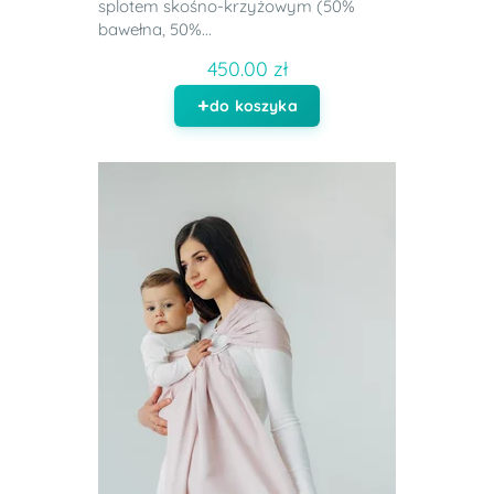
splotem skośno-krzyżowym (50%
bawełna, 50%...
450.00 zł
do koszyka