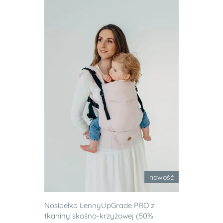
nowość
Nosidełko LennyUpGrade PRO z
tkaniny skośno-krzyżowej (50%