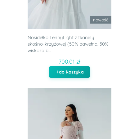
nowość
Nosidełko LennyLight z tkaniny
skośno-krzyżowej (50% bawełna, 50%
wiskoza b...
700.01 zł
do koszyka