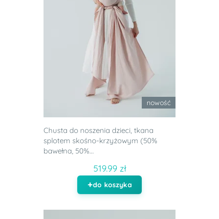
nowość
Chusta do noszenia dzieci, tkana
splotem skośno-krzyżowym (50%
bawełna, 50%...
519.99 zł
do koszyka