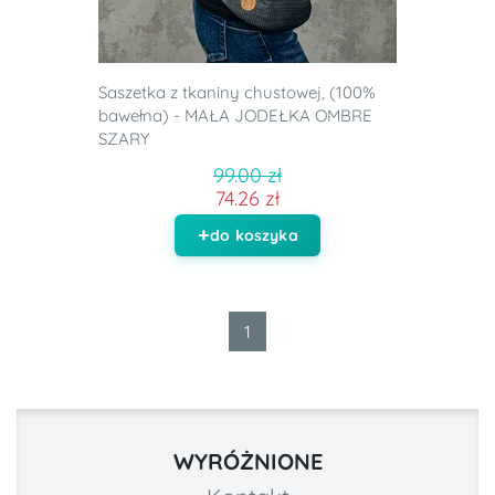
Saszetka z tkaniny chustowej, (100%
bawełna) - MAŁA JODEŁKA OMBRE
SZARY
99.00 zł
74.26 zł
do koszyka
1
WYRÓŻNIONE