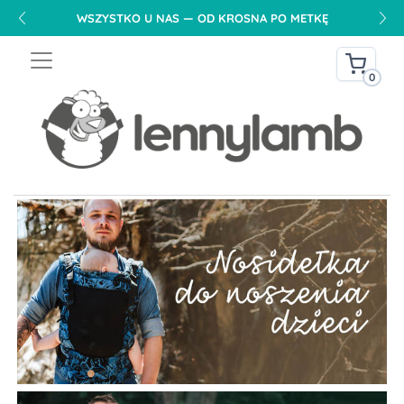
WSZYSTKO U NAS — OD KROSNA PO METKĘ
0