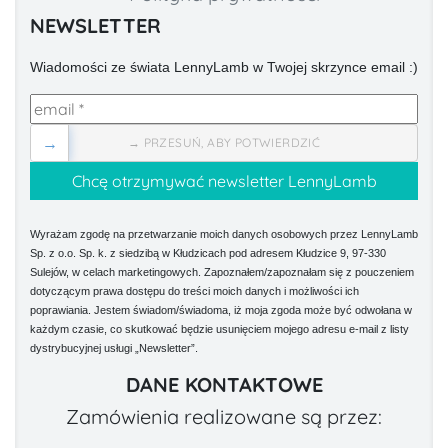
NEWSLETTER
Wiadomości ze świata LennyLamb w Twojej skrzynce email :)
→
→ PRZESUŃ, ABY POTWIERDZIĆ
Wyrażam zgodę na przetwarzanie moich danych osobowych przez LennyLamb
Sp. z o.o. Sp. k. z siedzibą w Kłudzicach pod adresem Kłudzice 9, 97-330
Sulejów, w celach marketingowych. Zapoznałem/zapoznałam się z pouczeniem
dotyczącym prawa dostępu do treści moich danych i możliwości ich
poprawiania. Jestem świadom/świadoma, iż moja zgoda może być odwołana w
każdym czasie, co skutkować będzie usunięciem mojego adresu e-mail z listy
dystrybucyjnej usługi „Newsletter”.
DANE KONTAKTOWE
Zamówienia realizowane są przez: